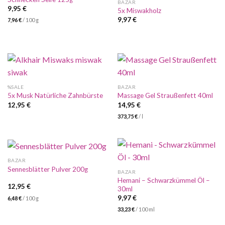
BAZAR
9,95
€
5x Miswakholz
9,97
€
7,96
€
/
100
g
%SALE
BAZAR
5x Musk Natürliche Zahnbürste
Massage Gel Straußenfett 40ml
12,95
€
14,95
€
373,75
€
/
l
BAZAR
Sennesblätter Pulver 200g
BAZAR
Hemani – Schwarzkümmel Öl –
12,95
€
30ml
9,97
€
6,48
€
/
100
g
33,23
€
/
100
ml