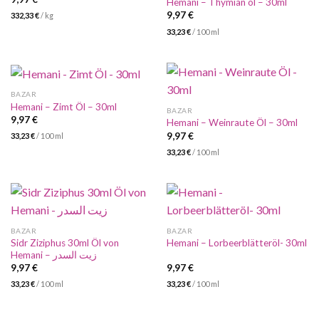
Hemani – Thymian öl – 30ml
9,97
€
332,33
€
/
kg
33,23
€
/
100
ml
BAZAR
Hemani – Zimt Öl – 30ml
BAZAR
9,97
€
Hemani – Weinraute Öl – 30ml
9,97
€
33,23
€
/
100
ml
33,23
€
/
100
ml
BAZAR
BAZAR
Sidr Ziziphus 30ml Öl von
Hemani – Lorbeerblätteröl- 30ml
Hemani – زيت السدر
9,97
€
9,97
€
33,23
€
/
100
ml
33,23
€
/
100
ml