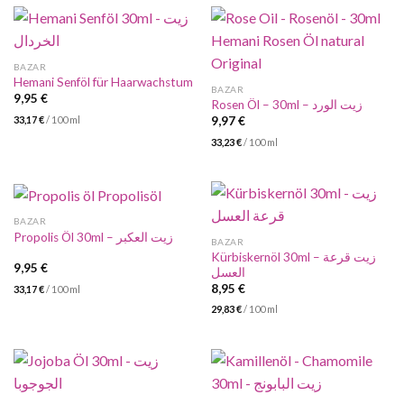
BAZAR
Hemani Senföl für Haarwachstum
BAZAR
9,95
€
Rosen Öl – 30ml – زيت الورد
33,17
€
/
100
ml
9,97
€
33,23
€
/
100
ml
BAZAR
Propolis Öl 30ml – زيت العكبر
BAZAR
Kürbiskernöl 30ml – زيت قرعة
9,95
€
العسل
8,95
€
33,17
€
/
100
ml
29,83
€
/
100
ml