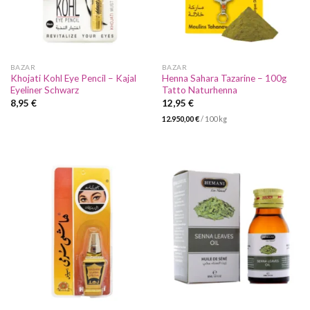
BAZAR
BAZAR
Khojati Kohl Eye Pencil – Kajal
Henna Sahara Tazarine – 100g
Eyeliner Schwarz
Tatto Naturhenna
8,95
€
12,95
€
12.950,00
€
/
100
kg