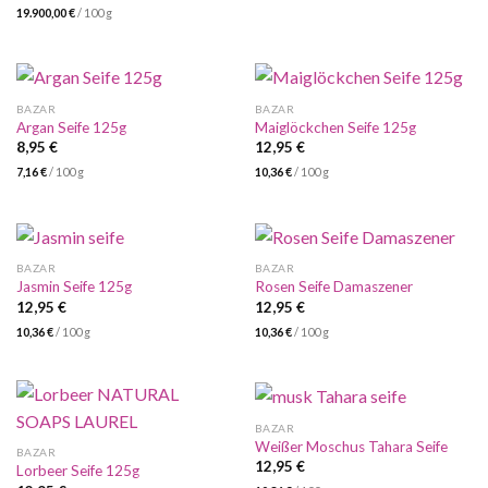
19.900,00
€
/
100
g
BAZAR
BAZAR
Argan Seife 125g
Maiglöckchen Seife 125g
8,95
€
12,95
€
7,16
€
/
100
g
10,36
€
/
100
g
BAZAR
BAZAR
Jasmin Seife 125g
Rosen Seife Damaszener
12,95
€
12,95
€
10,36
€
/
100
g
10,36
€
/
100
g
BAZAR
Weißer Moschus Tahara Seife
BAZAR
12,95
€
Lorbeer Seife 125g