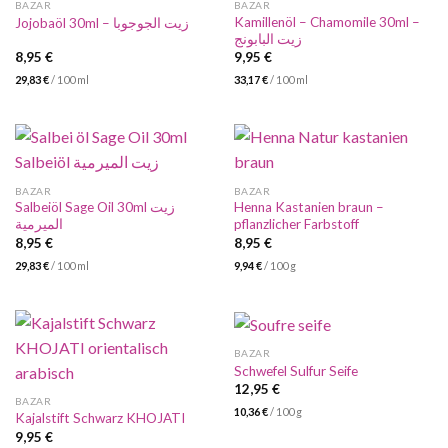
BAZAR
BAZAR
Kamillenöl – Chamomile 30ml –
Jojobaöl 30ml – زيت الجوجوبا
زيت البابونج
8,95
€
9,95
€
29,83
€
/
100
ml
33,17
€
/
100
ml
BAZAR
BAZAR
Salbeiöl Sage Oil 30ml زيت
Henna Kastanien braun –
الميرمية
pflanzlicher Farbstoff
8,95
€
8,95
€
29,83
€
/
100
ml
9,94
€
/
100
g
BAZAR
Schwefel Sulfur Seife
12,95
€
BAZAR
10,36
€
/
100
g
Kajalstift Schwarz KHOJATI
9,95
€