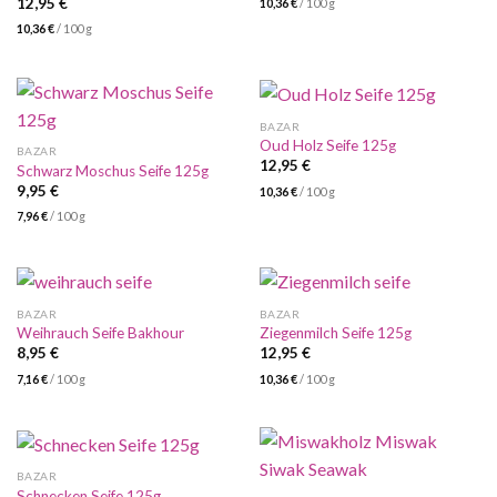
12,95
€
10,36
€
/
100
g
10,36
€
/
100
g
BAZAR
Oud Holz Seife 125g
BAZAR
12,95
€
Schwarz Moschus Seife 125g
9,95
€
10,36
€
/
100
g
7,96
€
/
100
g
BAZAR
BAZAR
Weihrauch Seife Bakhour
Ziegenmilch Seife 125g
8,95
€
12,95
€
7,16
€
/
100
g
10,36
€
/
100
g
BAZAR
Schnecken Seife 125g