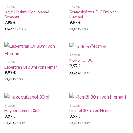
BAZAR
BAZAR
Kajal Hashmi Kohl Aswad
Sennesblätter Öl 30ml von
Schwarz
Hemani
7,95
€
9,97
€
176,67
€
/
100
g
33,23
€
/
100
ml
BAZAR
Nelken Öl 30ml
BAZAR
9,97
€
Lebertran Öl 30ml von Hemani
9,97
€
33,23
€
/
100
ml
33,23
€
/
100
ml
BAZAR
BAZAR
Hagebuttenöl 30ml
Niemöl 30ml von Hemani
9,97
€
9,97
€
33,23
€
/
100
ml
33,23
€
/
100
ml