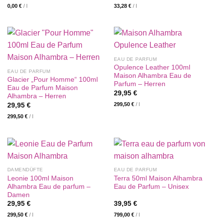
0,00
€
/
l
33,28
€
/
l
EAU DE PARFUM
Opulence Leather 100ml
EAU DE PARFUM
Maison Alhambra Eau de
Glacier „Pour Homme“ 100ml
Parfum – Herren
Eau de Parfum Maison
29,95
€
Alhambra – Herren
299,50
€
/
l
29,95
€
299,50
€
/
l
DAMENDÜFTE
EAU DE PARFUM
Leonie 100ml Maison
Terra 50ml Maison Alhambra
Alhambra Eau de parfum –
Eau de Parfum – Unisex
Damen
29,95
€
39,95
€
299,50
€
/
l
799,00
€
/
l