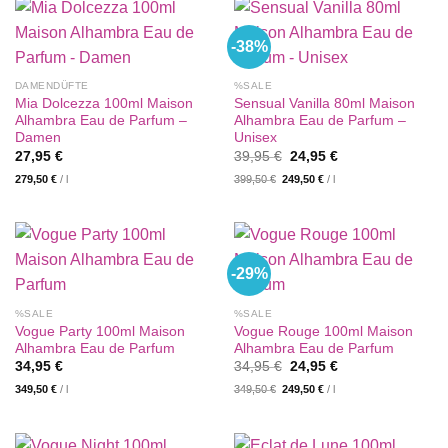
-38%
DAMENDÜFTE
%SALE
Mia Dolcezza 100ml Maison
Sensual Vanilla 80ml Maison
Alhambra Eau de Parfum –
Alhambra Eau de Parfum –
Damen
Unisex
Ursprünglicher
Aktueller
27,95
€
39,95
€
24,95
€
Preis
Preis
279,50
€
/
l
399,50
€
249,50
€
/
l
war:
ist:
39,95 €
24,95 €.
-29%
%SALE
%SALE
Vogue Party 100ml Maison
Vogue Rouge 100ml Maison
Alhambra Eau de Parfum
Alhambra Eau de Parfum
Ursprünglicher
Aktueller
34,95
€
34,95
€
24,95
€
Preis
Preis
349,50
€
/
l
349,50
€
249,50
€
/
l
war:
ist:
34,95 €
24,95 €.