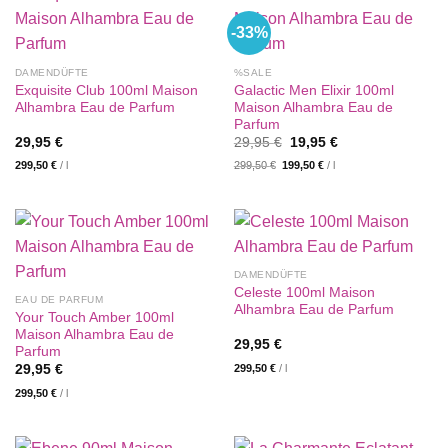
-33%
DAMENDÜFTE
%SALE
Exquisite Club 100ml Maison
Galactic Men Elixir 100ml
Alhambra Eau de Parfum
Maison Alhambra Eau de
Parfum
Ursprünglicher
Aktueller
29,95
€
29,95
€
19,95
€
Preis
Preis
299,50
€
/
l
299,50
€
199,50
€
/
l
war:
ist:
29,95 €
19,95 €.
DAMENDÜFTE
Celeste 100ml Maison
EAU DE PARFUM
Alhambra Eau de Parfum
Your Touch Amber 100ml
Maison Alhambra Eau de
29,95
€
Parfum
299,50
€
/
l
29,95
€
299,50
€
/
l