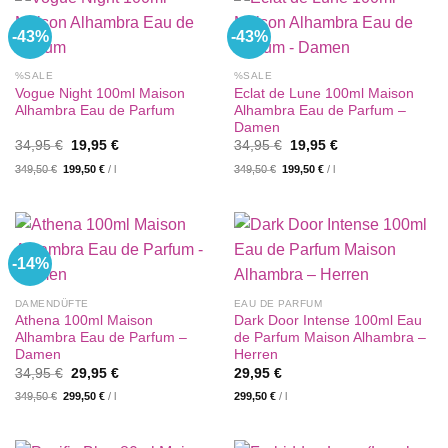
-43%
-43%
%SALE
%SALE
Vogue Night 100ml Maison
Eclat de Lune 100ml Maison
Alhambra Eau de Parfum
Alhambra Eau de Parfum –
Damen
Ursprünglicher
Aktueller
Ursprünglicher
Aktueller
34,95
€
19,95
€
34,95
€
19,95
€
Preis
Preis
Preis
Preis
349,50
€
199,50
€
/
l
349,50
€
199,50
€
/
l
war:
ist:
war:
ist:
34,95 €
19,95 €.
34,95 €
19,95 €.
-14%
DAMENDÜFTE
EAU DE PARFUM
Athena 100ml Maison
Dark Door Intense 100ml Eau
Alhambra Eau de Parfum –
de Parfum Maison Alhambra –
Damen
Herren
Ursprünglicher
Aktueller
34,95
€
29,95
€
29,95
€
Preis
Preis
349,50
€
299,50
€
/
l
299,50
€
/
l
war:
ist:
34,95 €
29,95 €.