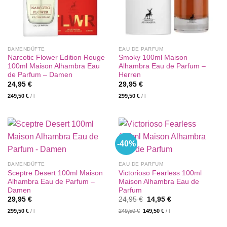
DAMENDÜFTE
EAU DE PARFUM
Narcotic Flower Edition Rouge
Smoky 100ml Maison
100ml Maison Alhambra Eau
Alhambra Eau de Parfum –
de Parfum – Damen
Herren
24,95
€
29,95
€
249,50
€
/
l
299,50
€
/
l
-40%
DAMENDÜFTE
EAU DE PARFUM
Sceptre Desert 100ml Maison
Victorioso Fearless 100ml
Alhambra Eau de Parfum –
Maison Alhambra Eau de
Damen
Parfum
Ursprünglicher
Aktueller
29,95
€
24,95
€
14,95
€
Preis
Preis
299,50
€
/
l
249,50
€
149,50
€
/
l
war:
ist:
24,95 €
14,95 €.