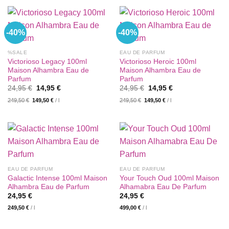
-40%
-40%
%SALE
EAU DE PARFUM
Victorioso Legacy 100ml
Victorioso Heroic 100ml
Maison Alhambra Eau de
Maison Alhambra Eau de
Parfum
Parfum
Ursprünglicher
Aktueller
Ursprünglicher
Aktueller
24,95
€
14,95
€
24,95
€
14,95
€
Preis
Preis
Preis
Preis
249,50
€
149,50
€
/
l
249,50
€
149,50
€
/
l
war:
ist:
war:
ist:
24,95 €
14,95 €.
24,95 €
14,95 €.
EAU DE PARFUM
EAU DE PARFUM
Galactic Intense 100ml Maison
Your Touch Oud 100ml Maison
Alhambra Eau de Parfum
Alhamabra Eau De Parfum
24,95
€
24,95
€
249,50
€
/
l
499,00
€
/
l