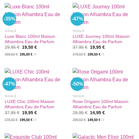
-35%
-47%
%SALE
%SALE
Luxe Blanc 100ml Maison
LUXE Journey 100ml Maison
Alhambra Eau de Parfum
Alhambra Eau de Parfum
Ursprünglicher
Aktueller
Ursprünglicher
Aktueller
29,95
€
19,50
€
37,95
€
19,95
€
Preis
Preis
Preis
Preis
299,50
€
195,00
€
/
l
379,50
€
199,50
€
/
l
war:
ist:
war:
ist:
29,95 €
19,50 €.
37,95 €
19,95 €.
-47%
-50%
%SALE
%SALE
LUXE Chic 100ml Maison
Rose Origami 100ml Maison
Alhambra Eau de Parfum
Alhambra Eau de Parfum
Ursprünglicher
Aktueller
Ursprünglicher
Aktueller
37,95
€
19,95
€
29,95
€
14,95
€
Preis
Preis
Preis
Preis
379,50
€
199,50
€
/
l
299,50
€
149,50
€
/
l
war:
ist:
war:
ist:
37,95 €
19,95 €.
29,95 €
14,95 €.