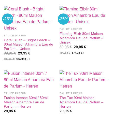
-25%
-25%
EAU DE PARFUM
Flaming Elixir 80ml Maison
EAU DE PARFUM
Alhambra Eau de Parfum –
Coral Blush – Bright Peach –
Unisex
80ml Maison Alhambra Eau de
Ursprünglicher
Aktueller
39,95
€
29,95
€
Parfum – Unisex
Preis
Preis
Ursprünglicher
Aktueller
499,38
€
374,38
€
/
l
39,95
€
29,95
€
war:
ist:
Preis
Preis
39,95 €
29,95 €.
499,38
€
374,38
€
/
l
war:
ist:
39,95 €
29,95 €.
EAU DE PARFUM
EAU DE PARFUM
Fusion Intense 30ml / 80ml
The Tux 90ml Maison
Maison Alhambra Eau de
Alhambra Eau de Parfum –
Parfum – Herren
Herren
29,95
€
29,95
€