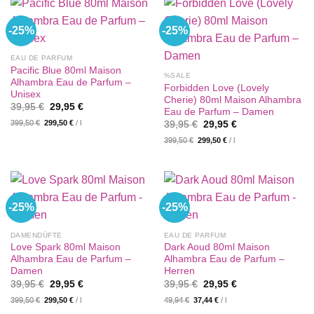
-25%
-25%
EAU DE PARFUM
Pacific Blue 80ml Maison
%SALE
Alhambra Eau de Parfum –
Forbidden Love (Lovely
Unisex
Cherie) 80ml Maison Alhambra
Ursprünglicher
Aktueller
39,95
€
29,95
€
Eau de Parfum – Damen
Preis
Preis
Ursprünglicher
Aktueller
399,50
€
299,50
€
/
l
war:
ist:
39,95
€
29,95
€
Preis
Preis
39,95 €
29,95 €.
399,50
€
299,50
€
/
l
war:
ist:
39,95 €
29,95 €.
-25%
-25%
DAMENDÜFTE
EAU DE PARFUM
Love Spark 80ml Maison
Dark Aoud 80ml Maison
Alhambra Eau de Parfum –
Alhambra Eau de Parfum –
Damen
Herren
Ursprünglicher
Aktueller
Ursprünglicher
Aktueller
39,95
€
29,95
€
39,95
€
29,95
€
Preis
Preis
Preis
Preis
399,50
€
299,50
€
/
l
49,94
€
37,44
€
/
l
war:
ist:
war:
ist:
39,95 €
29,95 €.
39,95 €
29,95 €.