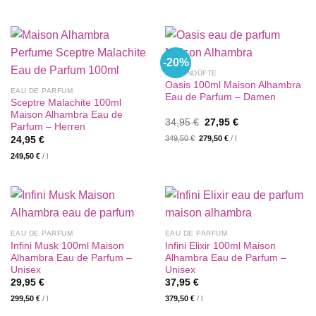
-20%
DAMENDÜFTE
Oasis 100ml Maison Alhambra
EAU DE PARFUM
Eau de Parfum – Damen
Sceptre Malachite 100ml
Maison Alhambra Eau de
Ursprünglicher
Aktueller
34,95
€
27,95
€
Parfum – Herren
Preis
Preis
349,50
€
279,50
€
/
l
24,95
€
war:
ist:
34,95 €
27,95 €.
249,50
€
/
l
EAU DE PARFUM
EAU DE PARFUM
Infini Musk 100ml Maison
Infini Elixir 100ml Maison
Alhambra Eau de Parfum –
Alhambra Eau de Parfum –
Unisex
Unisex
29,95
€
37,95
€
299,50
€
/
l
379,50
€
/
l