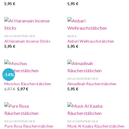
5,95
€
5,95
€
RÄUCHERSTÄBCHEN
%SALE
Al Haramain Incense Sticks
Anbari Weihrauchstäbchen
5,95
€
5,95
€
-14%
%SALE
RÄUCHERSTÄBCHEN
Moschus Räucherstäbchen
Almadinah Räucherstäbchen
Ursprünglicher
Aktueller
6,97
€
5,97
€
5,95
€
Preis
Preis
war:
ist:
6,97 €
5,97 €.
RÄUCHERSTÄBCHEN
RÄUCHERSTÄBCHEN
Pure Rosa Räucherstäbchen
Musk Al Kaaba Räucherstäbchen