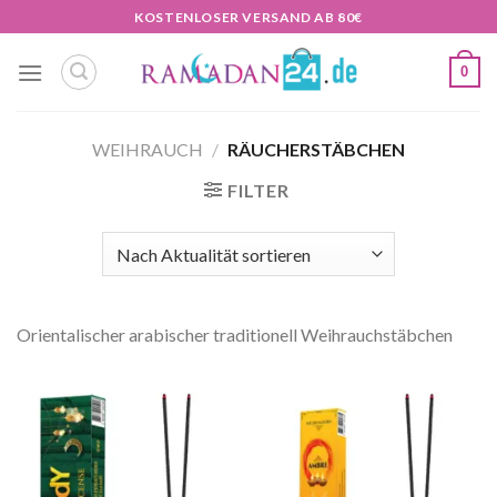
Zum
KOSTENLOSER VERSAND AB 80€
Inhalt
springen
0
WEIHRAUCH
/
RÄUCHERSTÄBCHEN
FILTER
Orientalischer arabischer traditionell Weihrauchstäbchen