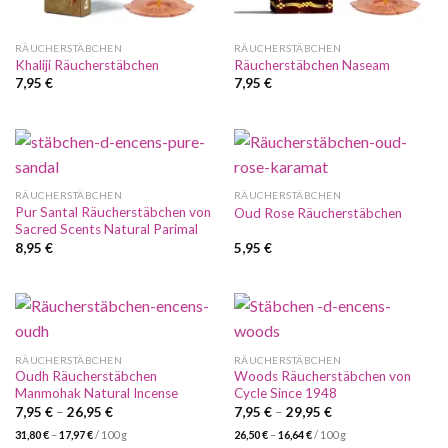
RÄUCHERSTÄBCHEN
RÄUCHERSTÄBCHEN
Khaliji Räucherstäbchen
Räucherstäbchen Naseam
7,95
€
7,95
€
RÄUCHERSTÄBCHEN
RÄUCHERSTÄBCHEN
Pur Santal Räucherstäbchen von
Oud Rose Räucherstäbchen
Sacred Scents Natural Parimal
8,95
€
5,95
€
RÄUCHERSTÄBCHEN
RÄUCHERSTÄBCHEN
Oudh Räucherstäbchen
Woods Räucherstäbchen von
Manmohak Natural Incense
Cycle Since 1948
7,95
€
–
26,95
€
7,95
€
–
29,95
€
31,80
€
–
17,97
€
/
100
g
26,50
€
–
16,64
€
/
100
g