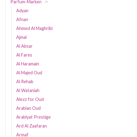
Parfum-Marken
Adyan
Afnan
Ahmed Al Maghribi
Ajmal
Al Absar
Al Fares
Al Haramain
Al Majed Oud
Al Rehab
Al Wataniah
Alezz for Oud
Arabian Oud
Arabiyat Prestige
Ard Al Zaafaran
Armaf