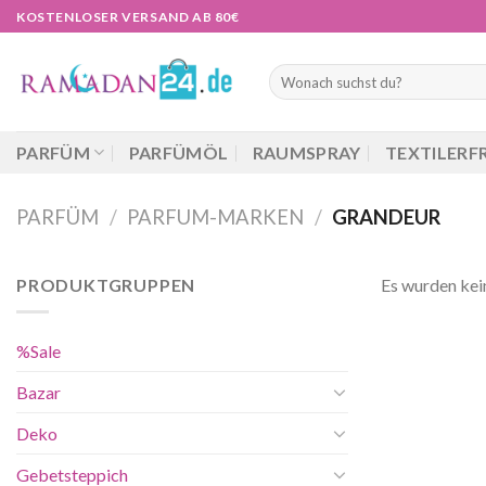
Zum
KOSTENLOSER VERSAND AB 80€
Inhalt
springen
Suchen
nach:
PARFÜM
PARFÜMÖL
RAUMSPRAY
TEXTILERF
PARFÜM
/
PARFUM-MARKEN
/
GRANDEUR
PRODUKTGRUPPEN
Es wurden kei
%Sale
Bazar
Deko
Gebetsteppich