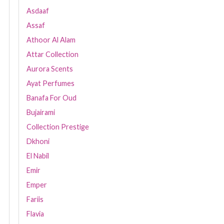
Asdaaf
Assaf
Athoor Al Alam
Attar Collection
Aurora Scents
Ayat Perfumes
Banafa For Oud
Bujairami
Collection Prestige
Dkhoni
El Nabil
Emir
Emper
Fariis
Flavia