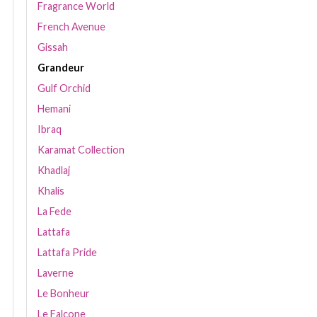
Fragrance World
French Avenue
Gissah
Grandeur
Gulf Orchid
Hemani
Ibraq
Karamat Collection
Khadlaj
Khalis
La Fede
Lattafa
Lattafa Pride
Laverne
Le Bonheur
Le Falcone