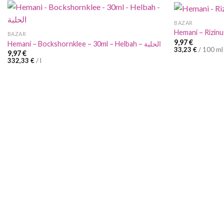
BAZAR
Hemani – Rizinu
BAZAR
9,97
€
Hemani – Bockshornklee – 30ml – Helbah – الحلبة
33,23
€
/
100
ml
9,97
€
332,33
€
/
l