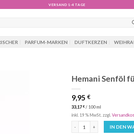
VERSAND 1-4 TAGE
RISCHER
PARFUM-MARKEN
DUFTKERZEN
WEIHRA
Hemani Senföl f
9,95
€
33,17
€
/
100
ml
inkl. 19 % MwSt.
zzgl.
Versandko
Hemani Senföl für Haarwachs
IN DEN 