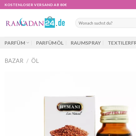
Zum
KOSTENLOSER VERSAND AB 80€
Inhalt
springen
Suchen
nach:
PARFÜM
PARFÜMÖL
RAUMSPRAY
TEXTILERF
BAZAR
/
ÖL