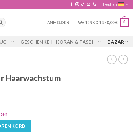
Deutsch
0
ANMELDEN
WARENKORB /
0,00
€
UCH
GESCHENKE
KORAN & TASBIH
BAZAR
ür Haarwachstum
sten
tum Menge
WARENKORB