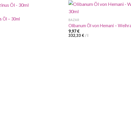
s Öl – 30ml
BAZAR
Olibanum Öl von Hemani – Weihr
9,97
€
332,33
€
/
l