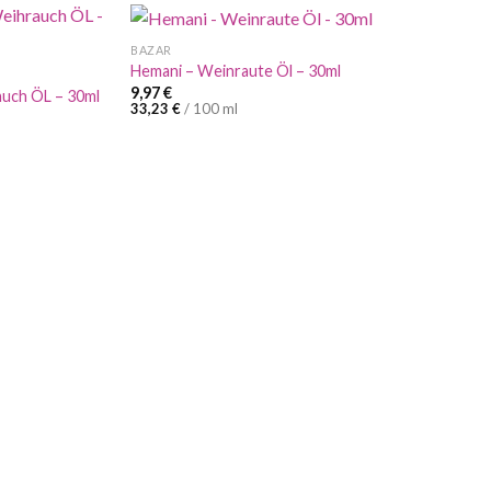
BAZAR
Hemani – Weinraute Öl – 30ml
9,97
€
auch ÖL – 30ml
33,23
€
/
100
ml