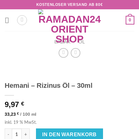
Zum
KOSTENLOSER VERSAND AB 80€
Inhalt
springen
0
BAZAR
/
ÖL
Hemani – Rizinus Öl – 30ml
9,97
€
33,23
€
/
100
ml
inkl. 19 % MwSt.
Hemani - Rizinus Öl - 30ml Menge
IN DEN WARENKORB