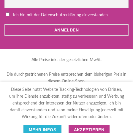
Ich bin mit der Datenschutzerklärung einverstanden.
Alle Preise inkl. der gesetzlichen MwSt.
Die durchgestrichenen Preise entsprechen dem bisherigen Preis in
diesem Online-Shop.
Diese Seite nutzt Website Tracking-Technologien von Dritten,
um ihre Dienste anzubieten, stetig zu verbessern und Werbung
العربية
(
Arabisch
)
Čeština
(
Tschechisch
)
entsprechend der Interessen der Nutzer anzuzeigen. Ich bin
Nederlands
(
Niederländisch
)
English
(
Englisch
)
damit einverstanden und kann meine Einwilligung jederzeit mit
Français
(
Französisch
)
Deutsch
Polski
(
Polnisch
)
Wirkung für die Zukunft widerrufen oder ändern.
Español
(
Spanisch
)
Svenska
(
Schwedisch
)
MEHR INFOS
AKZEPTIEREN