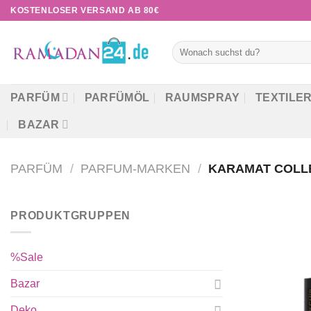
Zum
KOSTENLOSER VERSAND AB 80€
Inhalt
springen
Suchen
nach:
PARFÜM
PARFÜMÖL
RAUMSPRAY
TEXTILE
BAZAR
PARFÜM
/
PARFUM-MARKEN
/
KARAMAT COLL
PRODUKTGRUPPEN
%Sale
Bazar
Deko