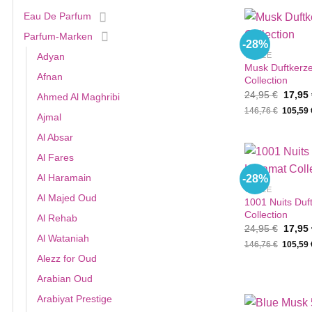
Eau De Parfum
Parfum-Marken
-28%
%SALE
Adyan
Musk Duftkerz
Afnan
Collection
Ursprü
24,95
€
17,95
Ahmed Al Maghribi
Preis
146,76
€
105,59
war:
Ajmal
24,95 
Al Absar
Al Fares
Al Haramain
-28%
%SALE
Al Majed Oud
1001 Nuits Duf
Collection
Al Rehab
Ursprü
24,95
€
17,95
Preis
Al Wataniah
146,76
€
105,59
war:
24,95 
Alezz for Oud
Arabian Oud
Arabiyat Prestige