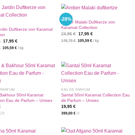
%SALE
-28%
Amber Malaki Duftkerze von
Karamat Collection
rdin Duftkerze von Karamat
Ursprünglicher
Aktueller
24,95
€
17,95
€
ion
Preis
Preis
Ursprünglicher
Aktueller
€
17,95
€
146,76
€
105,59
€
/
kg
war:
ist:
Preis
Preis
24,95 €
17,95 €.
€
105,59
€
/
kg
war:
ist:
24,95 €
17,95 €.
 PARFUM
EAU DE PARFUM
Bakhour 50ml Karamat
Santal 50ml Karamat Collection Eau
tion Eau de Parfum – Unisex
de Parfum – Unisex
€
19,95
€
€
/
l
399,00
€
/
l