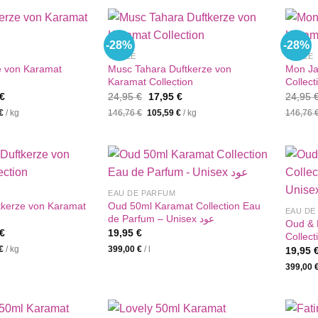
-28%
-28%
%SALE
%SALE
e von Karamat
Musc Tahara Duftkerze von
Mon Ja
Karamat Collection
Collect
nglicher
Aktueller
Ursprünglicher
Aktueller
€
24,95
€
17,95
€
24,95
Preis
Preis
Preis
€
/
kg
146,76
€
105,59
€
/
kg
146,76
ist:
war:
ist:
€
17,95 €.
24,95 €
17,95 €.
EAU DE PARFUM
tkerze von Karamat
Oud 50ml Karamat Collection Eau
EAU DE
de Parfum – Unisex عود
Oud & 
nglicher
Aktueller
€
19,95
€
Collec
Preis
19,95
€
/
kg
399,00
€
/
l
ist:
€
17,95 €.
399,00