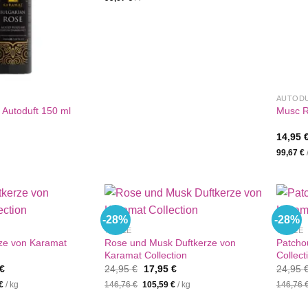
AUTOD
 Autoduft 150 ml
Musc R
14,95
99,67
€
-28%
-28%
%SALE
%SALE
ze von Karamat
Rose und Musk Duftkerze von
Patcho
Karamat Collection
Collect
nglicher
Aktueller
Ursprünglicher
Aktueller
€
24,95
€
17,95
€
24,95
Preis
Preis
Preis
€
/
kg
146,76
€
105,59
€
/
kg
146,76
ist:
war:
ist:
€
17,95 €.
24,95 €
17,95 €.