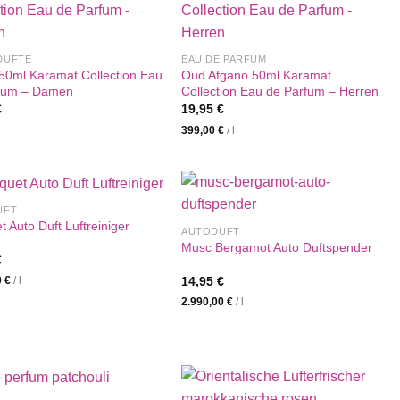
DÜFTE
EAU DE PARFUM
 50ml Karamat Collection Eau
Oud Afgano 50ml Karamat
fum – Damen
Collection Eau de Parfum – Herren
€
19,95
€
399,00
€
/
l
UFT
 Auto Duft Luftreiniger
AUTODUFT
Musc Bergamot Auto Duftspender
€
14,95
€
0
€
/
l
2.990,00
€
/
l