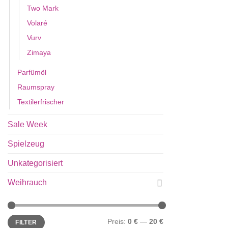
Two Mark
Volaré
Vurv
Zimaya
Parfümöl
Raumspray
Textilerfrischer
Sale Week
Spielzeug
Unkategorisiert
Weihrauch
Min.
Max.
Preis:
0 €
—
20 €
FILTER
Preis
Preis