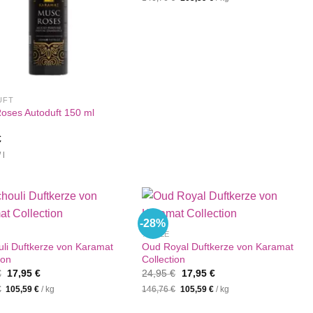
war:
ist:
24,95 €
17,95 €.
UFT
oses Autoduft 150 ml
€
/
l
-28%
%SALE
uli Duftkerze von Karamat
Oud Royal Duftkerze von Karamat
ion
Collection
Ursprünglicher
Aktueller
Ursprünglicher
Aktueller
€
17,95
€
24,95
€
17,95
€
Preis
Preis
Preis
Preis
€
105,59
€
/
kg
146,76
€
105,59
€
/
kg
war:
ist:
war:
ist:
24,95 €
17,95 €.
24,95 €
17,95 €.