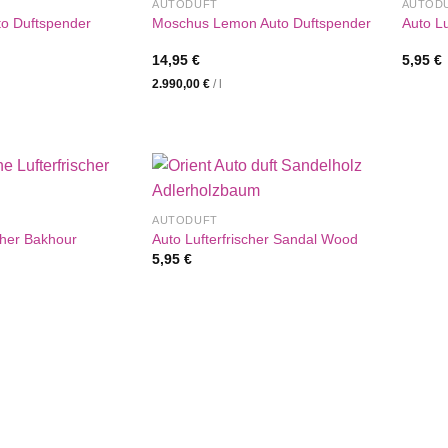
AUTODUFT
AUTOD
to Duftspender
Moschus Lemon Auto Duftspender
Auto Lu
14,95
€
5,95
€
2.990,00
€
/
l
AUTODUFT
cher Bakhour
Auto Lufterfrischer Sandal Wood
5,95
€