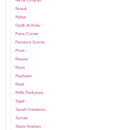
Niche Emarati
Nusuk
Nylaa
Oudh Al Anfar
Paris Corner
Pendora Scents
Privé
Rasasi
Rave
Rayhaan
Reef
Riiffs Perfumes
Sapil
Sarah Creations
Surrati
Swiss Arabian