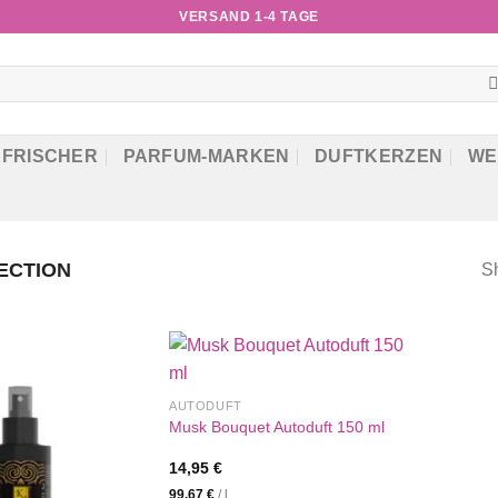
VERSAND 1-4 TAGE
RFRISCHER
PARFUM-MARKEN
DUFTKERZEN
WE
ECTION
Sh
AUTODUFT
Musk Bouquet Autoduft 150 ml
14,95
€
99,67
€
/
l