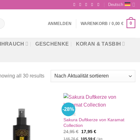
Deutsch
0
ANMELDEN
WARENKORB /
0,00
€
IHRAUCH
GESCHENKE
KORAN & TASBIH
owing all 30 results
-28%
%SALE
Sakura Duftkerze von Karamat
Collection
Ursprünglicher
Aktueller
24,95
€
17,95
€
Preis
Preis
146,76
€
105,59
€
/
kg