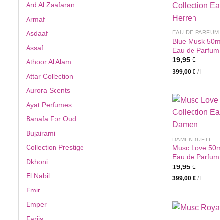
Ard Al Zaafaran
Armaf
EAU DE PARFUM
Asdaaf
Blue Musk 50ml
Assaf
Eau de Parfum
19,95
€
Athoor Al Alam
399,00
€
/
l
Attar Collection
Aurora Scents
Ayat Perfumes
Banafa For Oud
Bujairami
DAMENDÜFTE
Collection Prestige
Musc Love 50ml
Eau de Parfum
Dkhoni
19,95
€
El Nabil
399,00
€
/
l
Emir
Emper
Fariis