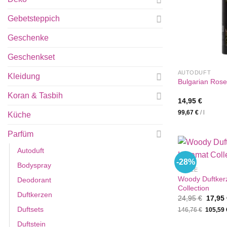
Gebetsteppich
Geschenke
Geschenkset
AUTODUFT
Kleidung
Bulgarian Rose
Koran & Tasbih
14,95
€
99,67
€
/
l
Küche
Parfüm
Autoduft
-28%
Bodyspray
%SALE
Woody Duftker
Deodorant
Collection
Duftkerzen
Ursprü
24,95
€
17,95
Preis
Duftsets
146,76
€
105,59
war:
24,95 
Duftstein