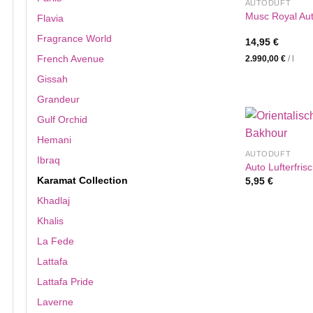
AUTODUFT
Musc Royal Au
Flavia
Fragrance World
14,95
€
French Avenue
2.990,00
€
/
l
Gissah
Grandeur
Gulf Orchid
Hemani
AUTODUFT
Ibraq
Auto Lufterfris
Karamat Collection
5,95
€
Khadlaj
Khalis
La Fede
Lattafa
Lattafa Pride
Laverne