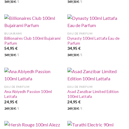
549,50
€
/
l
549,50
€
/
l
BUJAIRAMI
EAU DE PARFUM
Billionaires Club 100ml Bujairami
Dynasty 100ml Lattafa Eau de
Parfum
Parfum
54,95
€
34,95
€
549,50
€
/
l
349,50
€
/
l
EAU DE PARFUM
EAU DE PARFUM
Ana Abiyedh Passion 100ml
Asad Zanzibar Limited Edition
Lattafa
100ml Lattafa
24,95
€
24,95
€
249,50
€
/
l
249,50
€
/
l