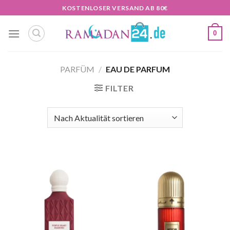
Zum
KOSTENLOSER VERSAND AB 80€
Inhalt
springen
0
PARFÜM
/
EAU DE PARFUM
FILTER