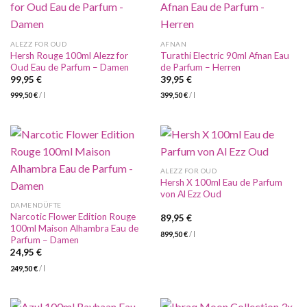
ALEZZ FOR OUD
AFNAN
Hersh Rouge 100ml Alezz for
Turathi Electric 90ml Afnan Eau
Oud Eau de Parfum – Damen
de Parfum – Herren
99,95
€
39,95
€
999,50
€
/
l
399,50
€
/
l
ALEZZ FOR OUD
Hersh X 100ml Eau de Parfum
von Al Ezz Oud
DAMENDÜFTE
Narcotic Flower Edition Rouge
89,95
€
100ml Maison Alhambra Eau de
899,50
€
/
l
Parfum – Damen
24,95
€
249,50
€
/
l