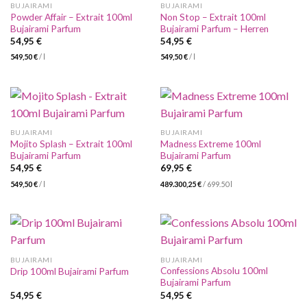
BUJAIRAMI
BUJAIRAMI
Powder Affair – Extrait 100ml
Non Stop – Extrait 100ml
Bujairami Parfum
Bujairami Parfum – Herren
54,95
€
54,95
€
549,50
€
/
l
549,50
€
/
l
BUJAIRAMI
BUJAIRAMI
Mojito Splash – Extrait 100ml
Madness Extreme 100ml
Bujairami Parfum
Bujairami Parfum
54,95
€
69,95
€
549,50
€
/
l
489.300,25
€
/
699.50
l
BUJAIRAMI
BUJAIRAMI
Confessions Absolu 100ml
Drip 100ml Bujairami Parfum
Bujairami Parfum
54,95
€
54,95
€