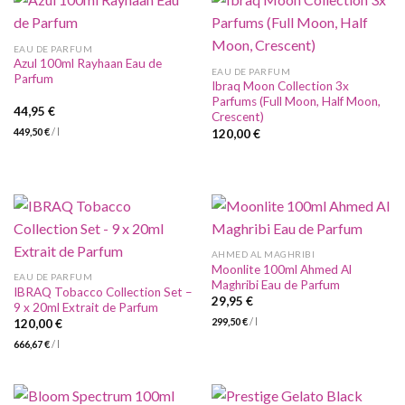
EAU DE PARFUM
Azul 100ml Rayhaan Eau de
EAU DE PARFUM
Parfum
Ibraq Moon Collection 3x
Parfums (Full Moon, Half Moon,
44,95
€
Crescent)
449,50
€
/
l
120,00
€
AHMED AL MAGHRIBI
Moonlite 100ml Ahmed Al
EAU DE PARFUM
Maghribi Eau de Parfum
IBRAQ Tobacco Collection Set –
29,95
€
9 x 20ml Extrait de Parfum
299,50
€
/
l
120,00
€
666,67
€
/
l