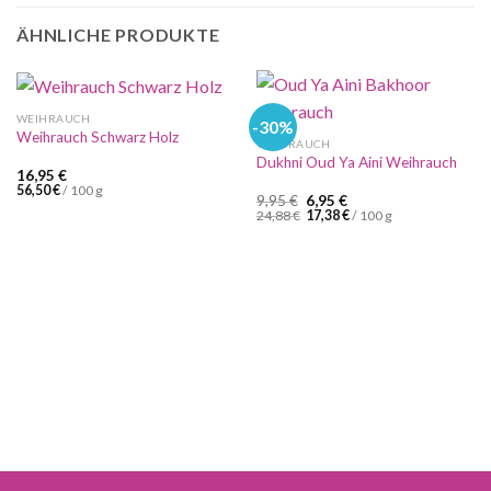
ÄHNLICHE PRODUKTE
WEIHRAUCH
-30%
Weihrauch Schwarz Holz
WEIHRAUCH
Dukhni Oud Ya Aini Weihrauch
16,95
€
56,50
€
/
100
g
Ursprünglicher
Aktueller
9,95
€
6,95
€
Preis
Preis
24,88
€
17,38
€
/
100
g
war:
ist:
9,95 €
6,95 €.