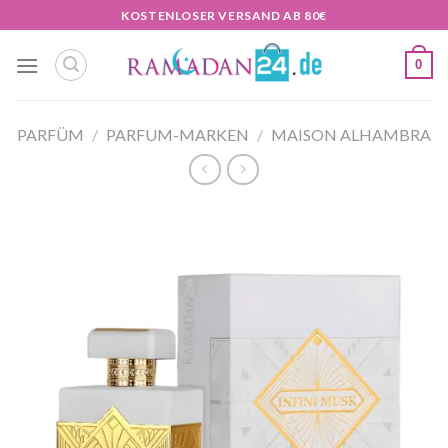
Zum
KOSTENLOSER VERSAND AB 80€
Inhalt
springen
0
PARFÜM
/
PARFUM-MARKEN
/
MAISON ALHAMBRA