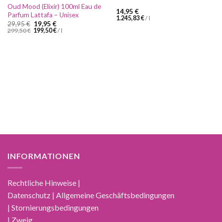
Oud Mood (Elixir) 100ml Eau de
14,95
€
Parfum Lattafa – Unisex
1.245,83
€
/
l
Ursprünglicher
Aktueller
29,95
€
19,95
€
Preis
Preis
299,50
€
199,50
€
/
l
war:
ist:
29,95 €
19,95 €.
INFORMATIONEN
Rechtliche Hinweise |
Datenschutz | Allgemeine Geschäftsbedingungen
| Stornierungsbedingungen
| Zweig