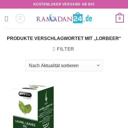
Zum
KOSTENLOSER VERSAND AB 80€
Inhalt
springen
0
PRODUKTE VERSCHLAGWORTET MIT „LORBEER“
FILTER