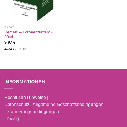
BAZAR
Hemani – Lorbeerblätteröl-
30ml
9,97
€
33,23
€
/
100
ml
INFORMATIONEN
Rechtliche Hinweise |
Datenschutz | Allgemeine Geschäftsbedingungen
| Stornierungsbedingungen
| Zweig