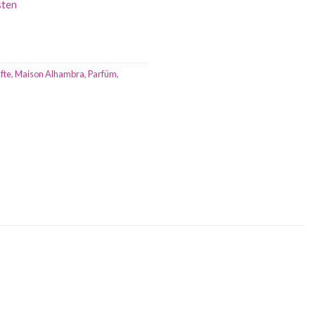
sten
5 €.
fte
,
Maison Alhambra
,
Parfüm
,