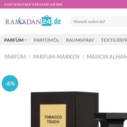
Zum
KOSTENLOSER VERSAND AB 80€
Inhalt
springen
Suchen
nach:
PARFÜM
PARFÜMÖL
RAUMSPRAY
TEXTILERF
PARFÜM
/
PARFUM-MARKEN
/
MAISON ALHA
-6%