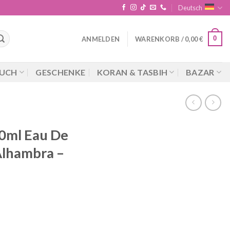
Deutsch
0
ANMELDEN
WARENKORB /
0,00
€
UCH
GESCHENKE
KORAN & TASBIH
BAZAR
0ml Eau De
lhambra –
cher
ueller
is