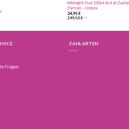
Midnight Oud 100ml Ard Al Zaafa
Parfum – Unisex
l
24,95
€
249,50
€
/
l
RVICE
ZAHLARTEN
lte Fragen
n