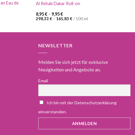
ran Eau de
Al Rehab Dakar Roll-on
8,95
€
–
9,95
€
298,33
€
–
165,83
€
/
100
ml
NEWSLETTER
Melden Sie sich jetzt für exklusive
Neuigkeiten und Angebote an.
Email
Ich bin mit der Datenschutzerklärung
einverstanden.