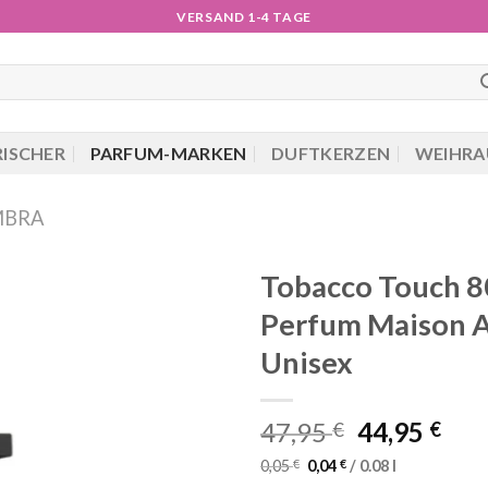
VERSAND 1-4 TAGE
RISCHER
PARFUM-MARKEN
DUFTKERZEN
WEIHRA
MBRA
Tobacco Touch 8
Perfum Maison A
Unisex
Ursprüngli
Akt
47,95
44,95
€
€
Preis
Pre
0,05
€
0,04
€
/
0.08
l
war:
ist: