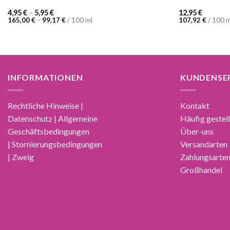
4,95
€
–
5,95
€
12,95
€
165,00
€
–
99,17
€
/
100
ml
107,92
€
/
100
m
INFORMATIONEN
KUNDENSE
Rechtliche Hinweise |
Kontakt
Datenschutz | Allgemeine
Häufig gestel
Geschäftsbedingungen
Über-uns
| Stornierungsbedingungen
Versandarten
| Zweig
Zahlungsarte
Großhandel