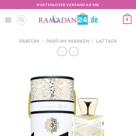
Zum
KOSTENLOSER VERSAND AB 80€
Inhalt
springen
0
PARFÜM
/
PARFUM-MARKEN
/
LATTAFA