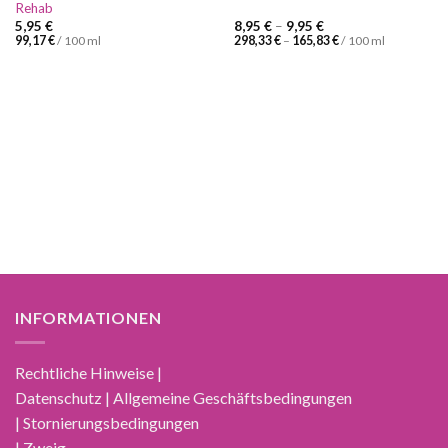
Rehab
5,95
€
8,95
€
–
9,95
€
99,17
€
/
100
ml
298,33
€
–
165,83
€
/
100
ml
INFORMATIONEN
Rechtliche Hinweise |
Datenschutz | Allgemeine Geschäftsbedingungen
| Stornierungsbedingungen
| Zweig