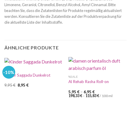
Limonene, Geraniol, Citronellol, Benzyl Alcohol, Amyl Cinnamal. Bitte
beachten Sie, dass die Zutatenlisten für Produkte regelmäßig aktualisiert
werden. Konsultieren Sie die Zutatenliste auf der Produktverpackung für
die aktuellste Liste der Inhaltsstoffe.
ÄHNLICHE PRODUKTE
%SALE
-10%
Kinder Saggada Dunkelrot
%SALE
Al Rehab Rasha Roll-on
Ursprünglicher
Aktueller
9,95
€
8,95
€
Preis
Preis
5,95
€
–
6,95
€
war:
ist:
198,33
€
–
115,83
€
/
100
ml
9,95 €
8,95 €.