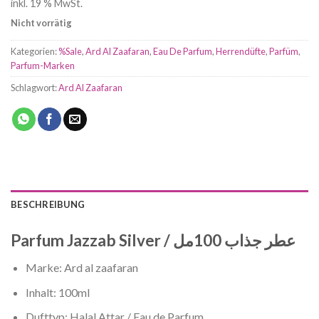
inkl. 19 % MwSt.
26,95 €
19,95 €.
Nicht vorrätig
Kategorien:
%Sale
,
Ard Al Zaafaran
,
Eau De Parfum
,
Herrendüfte
,
Parfüm
,
Parfum-Marken
Schlagwort:
Ard Al Zaafaran
BESCHREIBUNG
Parfum Jazzab Silver / عطر جذاب 100مل
Marke: Ard al zaafaran
Inhalt: 100ml
Dufttyp: Halal Attar / Eau de Parfum