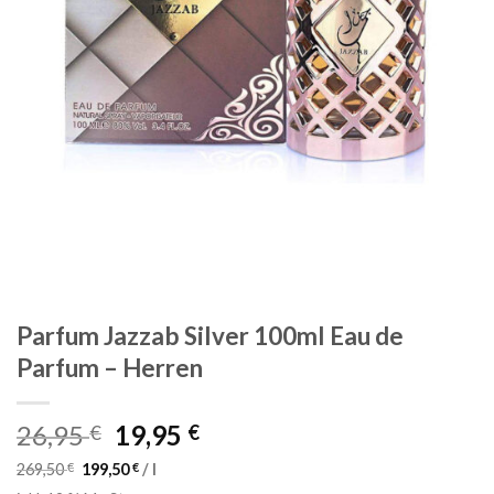
Parfum Jazzab Silver 100ml Eau de
Parfum – Herren
Ursprünglicher
Aktueller
26,95
19,95
€
€
Preis
Preis
269,50
€
199,50
€
/
l
war:
ist: