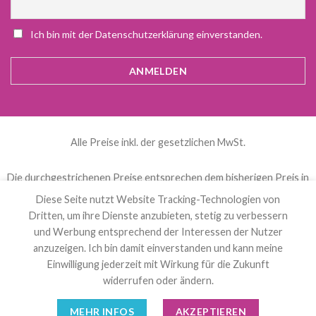
Ich bin mit der Datenschutzerklärung einverstanden.
Alle Preise inkl. der gesetzlichen MwSt.
Die durchgestrichenen Preise entsprechen dem bisherigen Preis in
diesem Online-Shop.
Diese Seite nutzt Website Tracking-Technologien von
Dritten, um ihre Dienste anzubieten, stetig zu verbessern
und Werbung entsprechend der Interessen der Nutzer
العربية
(
Arabisch
)
Čeština
(
Tschechisch
)
anzuzeigen. Ich bin damit einverstanden und kann meine
Nederlands
(
Niederländisch
)
English
(
Englisch
)
Einwilligung jederzeit mit Wirkung für die Zukunft
Français
(
Französisch
)
Deutsch
Polski
(
Polnisch
)
widerrufen oder ändern.
Español
(
Spanisch
)
Svenska
(
Schwedisch
)
MEHR INFOS
AKZEPTIEREN