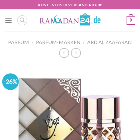
Zum
KOSTENLOSER VERSAND AB 80€
Inhalt
springen
0
PARFÜM
/
PARFUM-MARKEN
/
ARD AL ZAAFARAN
-26%