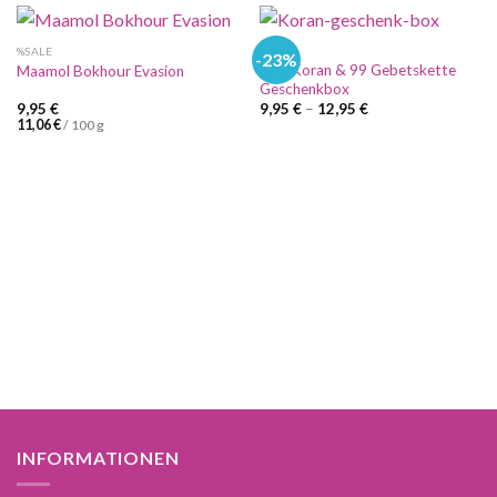
%SALE
%SALE
-23%
Mini Koran & 99 Gebetskette
Maamol Bokhour Evasion
Geschenkbox
9,95
€
9,95
€
–
12,95
€
11,06
€
/
100
g
INFORMATIONEN