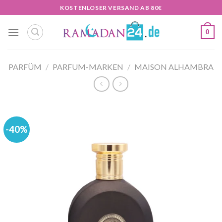
Zum
KOSTENLOSER VERSAND AB 80€
Inhalt
springen
0
PARFÜM
/
PARFUM-MARKEN
/
MAISON ALHAMBRA
-40%