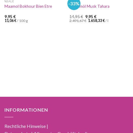
%SALE
%SALE
-33%
Maamol Bokhour Bien Etre
Parfümöl Musk Tahara
Ursprünglicher
Aktueller
9,95
€
14,95
€
9,95
€
Preis
Preis
11,06
€
/
100
g
2.491,67
€
1.658,33
€
/
l
war:
ist:
14,95 €
9,95 €.
INFORMATIONEN
Rechtliche Hinweise |