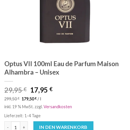
Optus VII 100ml Eau de Parfum Maison
Alhambra – Unisex
Ursprünglicher
Aktueller
29,95
17,95
€
€
Preis
Preis
299,50
€
179,50
€
/
l
war:
ist:
inkl. 19 % MwSt.
zzgl.
Versandkosten
29,95 €
17,95 €.
Lieferzeit:
1-4 Tage
Optus VII 100ml Eau de Parfum Maison Alhambra – Unisex Meng
IN DEN WARENKORB