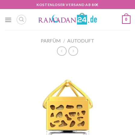
Zum
KOSTENLOSER VERSAND AB 80€
Inhalt
springen
0
PARFÜM
/
AUTODUFT