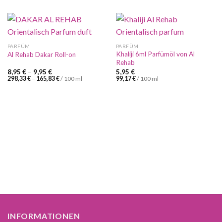
PARFÜM
PARFÜM
Khaliji 6ml Parfümöl von Al
Al Rehab Dakar Roll-on
Rehab
8,95
€
–
9,95
€
5,95
€
298,33
€
–
165,83
€
/
100
ml
99,17
€
/
100
ml
INFORMATIONEN