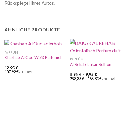
Rückspiegel Ihres Autos.
ÄHNLICHE PRODUKTE
PARFÜM
Khashab Al Oud Weiß Parfümöl
PARFÜM
Al Rehab Dakar Roll-on
12,95
€
107,92
€
/
100
ml
8,95
€
–
9,95
€
298,33
€
–
165,83
€
/
100
ml