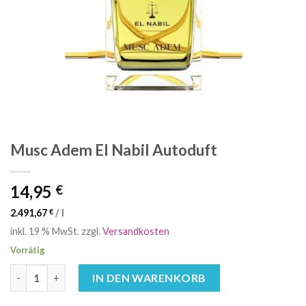
Musc Adem El Nabil Autoduft
14,95
€
2.491,67
€
/
l
inkl. 19 % MwSt.
zzgl.
Versandkosten
Vorrätig
Musc Adem El Nabil Autoduft Menge
IN DEN WARENKORB