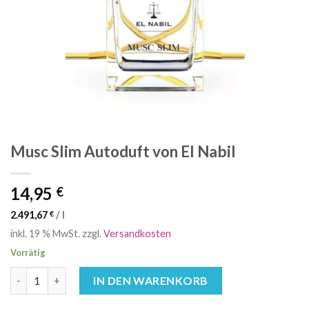
Musc Slim Autoduft von El Nabil
14,95
€
2.491,67
€
/
l
inkl. 19 % MwSt.
zzgl.
Versandkosten
Vorrätig
Musc Slim Autoduft von El Nabil Menge
IN DEN WARENKORB