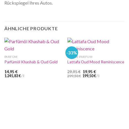
Rückspiegel Ihres Autos.
ÄHNLICHE PRODUKTE
-33%
PARFÜM
EAU DE PARFUM
Parfümöl Khashab & Oud Gold
Lattafa Oud Mood Reminiscence
Ursprünglicher
Aktueller
14,95
€
29,95
€
19,95
€
Preis
Preis
1.245,83
€
/
l
299,50
€
199,50
€
/
l
war:
ist:
29,95 €
19,95 €.