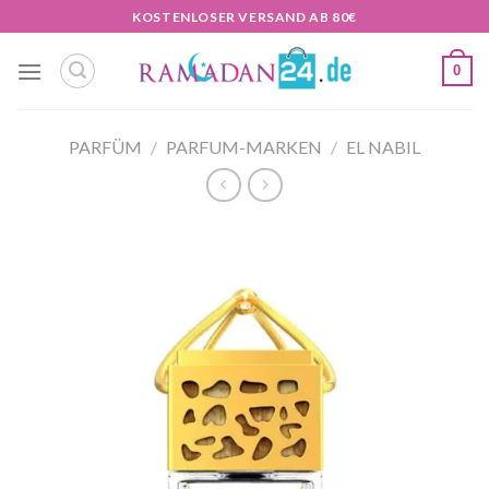
Zum
KOSTENLOSER VERSAND AB 80€
Inhalt
springen
0
PARFÜM
/
PARFUM-MARKEN
/
EL NABIL