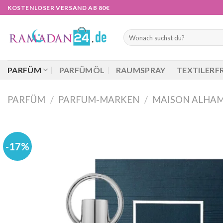
Zum
KOSTENLOSER VERSAND AB 80€
Inhalt
springen
Suchen
nach:
PARFÜM
PARFÜMÖL
RAUMSPRAY
TEXTILERF
PARFÜM
/
PARFUM-MARKEN
/
MAISON ALHA
-17%