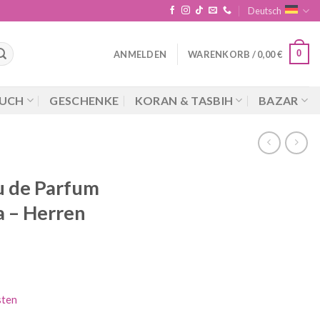
Deutsch
0
ANMELDEN
WARENKORB /
0,00
€
UCH
GESCHENKE
KORAN & TASBIH
BAZAR
u de Parfum
 – Herren
cher
ueller
is
sten
5 €.