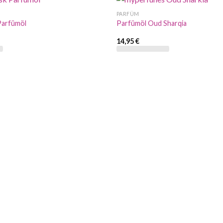
PARFÜM
Parfümöl
Parfümöl Oud Sharqia
14,95
€