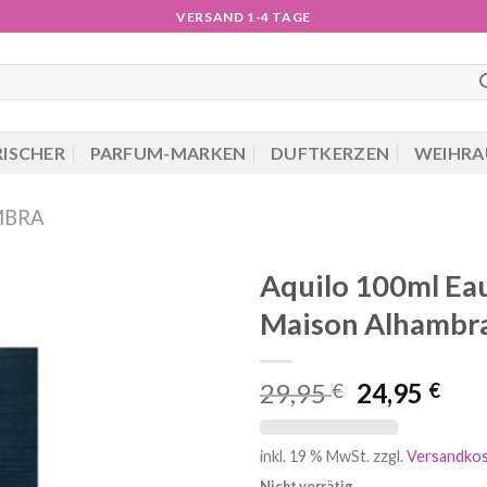
VERSAND 1-4 TAGE
RISCHER
PARFUM-MARKEN
DUFTKERZEN
WEIHRA
MBRA
Aquilo 100ml Ea
Maison Alhambra
Ursprüngli
Akt
29,95
24,95
€
€
Preis
Pre
war:
ist:
inkl. 19 % MwSt.
zzgl.
Versandko
29,95 €
24,9
Nicht vorrätig