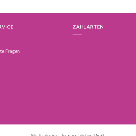
RVICE
ZAHLARTEN
lte Fragen
n
Alle Preise inkl. der gesetzlichen MwSt.