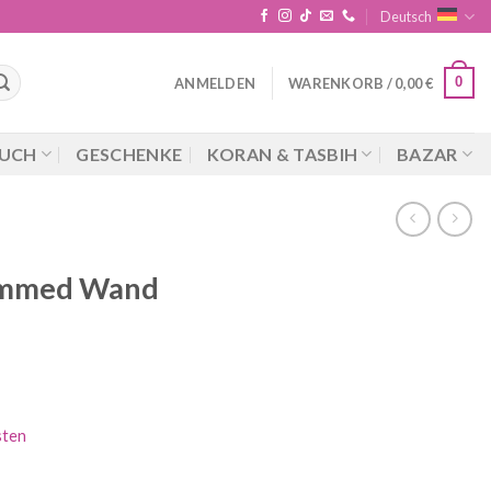
Deutsch
0
ANMELDEN
WARENKORB /
0,00
€
UCH
GESCHENKE
KORAN & TASBIH
BAZAR
hammed Wand
sten