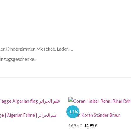
mmer, Kinderzimmer, Moschee, Laden …
 Einzugsgeschenke…
%SALE
-12%
Algerische Flagge | Algerian Fahne | علم الجزائر
Quran Koran Ständer Braun
Ursprünglicher
Aktueller
16,95
€
14,95
€
Preis
Preis