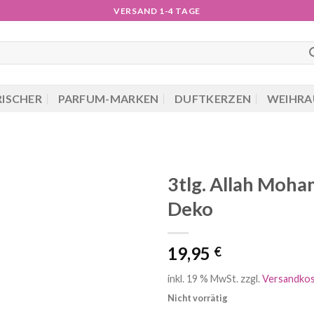
VERSAND 1-4 TAGE
RISCHER
PARFUM-MARKEN
DUFTKERZEN
WEIHRA
3tlg. Allah Mo
Deko
19,95
€
inkl. 19 % MwSt.
zzgl.
Versandko
Nicht vorrätig