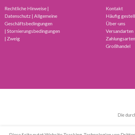
Rechtliche Hinweise |
Kontakt
Datenschutz | Allgemeine
Häufig gestel
Geschäftsbedingungen
Über-uns
| Stornierungsbedingungen
Versandarten
| Zweig
Zahlungsarte
Großhandel
Die durc
العربية
(
Arabisch
)
Čeština
(
Tschechisch
)
Nederl
Diese Seite nutzt Website Tracking-Technologien von Dritten