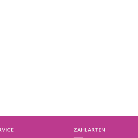
war:
ist:
16,95 €
14,95 €.
RVICE
ZAHLARTEN