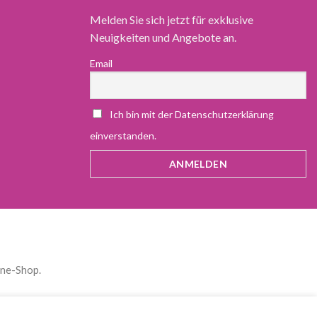
Melden Sie sich jetzt für exklusive
Neuigkeiten und Angebote an.
Email
Ich bin mit der Datenschutzerklärung
einverstanden.
ine-Shop.
sch
)
Deutsch
Polski
(
Polnisch
)
Español
(
Spanisch
)