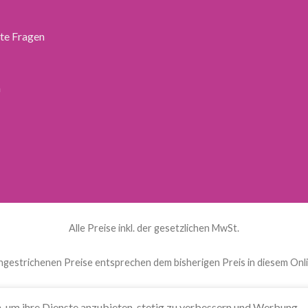
lte Fragen
n
Alle Preise inkl. der gesetzlichen MwSt.
hgestrichenen Preise entsprechen dem bisherigen Preis in diesem Onl
ands
(
Niederländisch
)
English
(
Englisch
)
Français
(
Französi
, um ihre Dienste anzubieten, stetig zu verbessern und Werbung