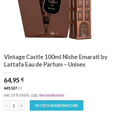
Vintage Castle 100ml Niche Emarati by
Lattafa Eau de Parfum – Unisex
64,95
€
649,50
€
/
l
inkl. 19 % MwSt.
zzgl.
Versandkosten
Vintage Castle 100ml Niche Emarati by Lattafa Eau de Parfum 
IN DEN WARENKORB