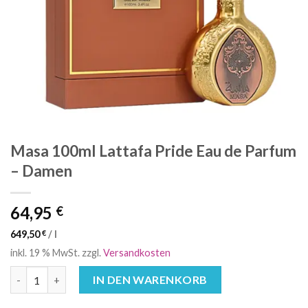
Masa 100ml Lattafa Pride Eau de Parfum
– Damen
64,95
€
649,50
€
/
l
inkl. 19 % MwSt.
zzgl.
Versandkosten
Masa 100ml Lattafa Pride Eau de Parfum - Damen Menge
IN DEN WARENKORB