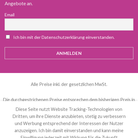
Angebote an.
Email
Ich bin mit der Datenschutzerklärung einverstanden.
Alle Preise inkl. der gesetzlichen MwSt.
Die durchgestrichenen Preise entsprechen dem bisherigen Preis in
diesem Online-Shop.
Diese Seite nutzt Website Tracking-Technologien von
Dritten, um ihre Dienste anzubieten, stetig zu verbessern
und Werbung entsprechend der Interessen der Nutzer
العربية
(
Arabisch
)
Čeština
(
Tschechisch
)
anzuzeigen. Ich bin damit einverstanden und kann meine
Nederlands
(
Niederländisch
)
English
(
Englisch
)
Einwilligung jederzeit mit Wirkung für die Zukunft