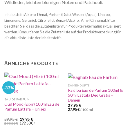
Wildleder, leichten blumigen Noten und Patchouli.
Inhaltsstoff: Alkohol Denat, Parfum (Duft), Wasser (Aqua), Linalool,
Limonene, Geraniol, Citronellol, Benzyl Alcohol, Amyl Cinnamal. Bitte
beachten Sie, dass die Zutatenlisten für Produkte regelmäßig aktualisiert
werden. Konsultieren Sie die Zutatenliste auf der Produktverpackung für
die aktuellste Liste der Inhaltsstoffe.
ÄHNLICHE PRODUKTE
DAMENDÜFTE
-33%
Raghba Eau de Parfum 100ml &
50ml Lattafa Deo Gratis –
EAU DE PARFUM
Damen
Oud Mood (Elixir) 100ml Eau de
27,95
€
Parfum Lattafa – Unisex
27,95
€
/
100
ml
Ursprünglicher
Aktueller
29,95
€
19,95
€
Preis
Preis
299,50
€
199,50
€
/
l
war:
ist: