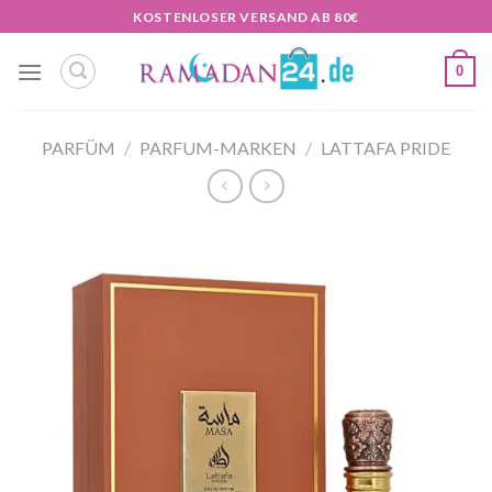
Zum
KOSTENLOSER VERSAND AB 80€
Inhalt
springen
0
PARFÜM
/
PARFUM-MARKEN
/
LATTAFA PRIDE