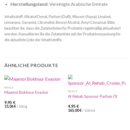
Herstellungsland:
Vereinigte Arabische Emirate
Inhaltsstoff: Alkohol Denat, Parfum (Duft), Wasser (Aqua), Linalool,
Limonene, Geraniol, Citronellol, Benzyl Alcohol, Amyl Cinnamal. Bitte
beachten Sie, dass die Zutatenlisten für Produkte regelmäßig aktualisiert
werden. Konsultieren Sie die Zutatenliste auf der Produktverpackung für
die aktuellste Liste der Inhaltsstoffe.
ÄHNLICHE PRODUKTE
%SALE
%SALE
Maamol Bokhour Evasion
Al Rehab Sponsor Parfum Öl
9,95
€
4,95
€
11,06
€
/
100
g
165,00
€
/
100
ml