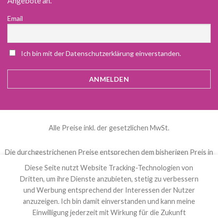
Angebote an.
Email
Ich bin mit der Datenschutzerklärung einverstanden.
Alle Preise inkl. der gesetzlichen MwSt.
Die durchgestrichenen Preise entsprechen dem bisherigen Preis in
diesem Online-Shop.
Diese Seite nutzt Website Tracking-Technologien von
Dritten, um ihre Dienste anzubieten, stetig zu verbessern
und Werbung entsprechend der Interessen der Nutzer
العربية
(
Arabisch
)
Čeština
(
Tschechisch
)
anzuzeigen. Ich bin damit einverstanden und kann meine
Nederlands
(
Niederländisch
)
English
(
Englisch
)
Einwilligung jederzeit mit Wirkung für die Zukunft