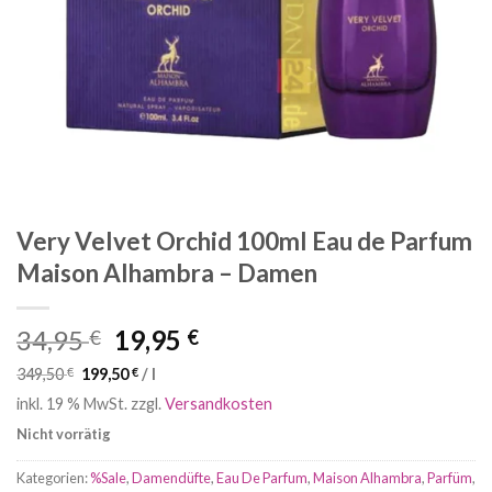
Very Velvet Orchid 100ml Eau de Parfum
Maison Alhambra – Damen
Ursprünglicher
Aktueller
34,95
19,95
€
€
Preis
Preis
349,50
€
199,50
€
/
l
war:
ist:
inkl. 19 % MwSt.
zzgl.
Versandkosten
34,95 €
19,95 €.
Nicht vorrätig
Kategorien:
%Sale
,
Damendüfte
,
Eau De Parfum
,
Maison Alhambra
,
Parfüm
,