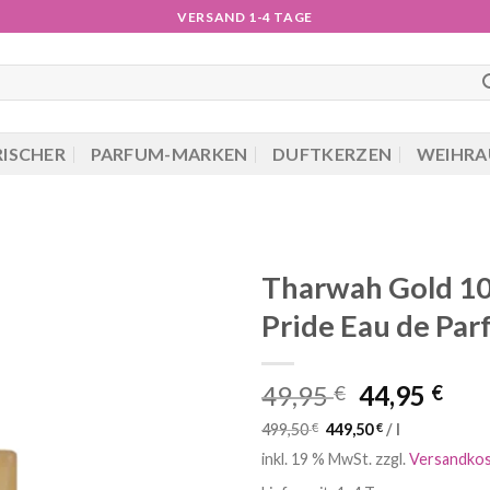
VERSAND 1-4 TAGE
RISCHER
PARFUM-MARKEN
DUFTKERZEN
WEIHRA
Tharwah Gold 10
Pride Eau de Pa
Ursprüngli
Akt
49,95
44,95
€
€
Preis
Pre
499,50
€
449,50
€
/
l
war:
ist:
inkl. 19 % MwSt.
zzgl.
Versandko
49,95 €
44,9