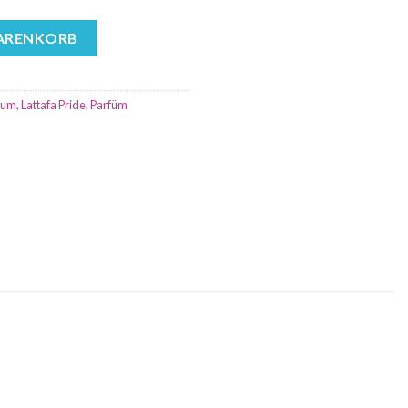
ride Eau de Parfum - Damen Menge
WARENKORB
fum
,
Lattafa Pride
,
Parfüm