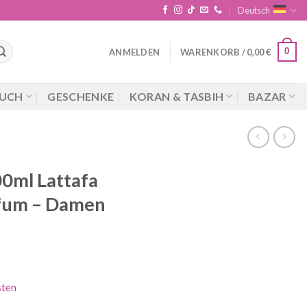
Deutsch
0
ANMELDEN
WARENKORB /
0,00
€
UCH
GESCHENKE
KORAN & TASBIH
BAZAR
0ml Lattafa
rfum – Damen
cher
ueller
is
sten
5 €.