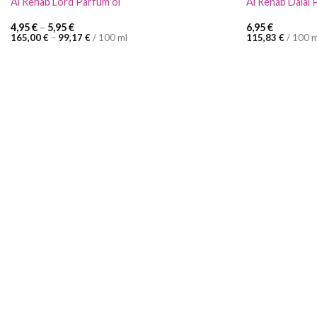
Al Rehab Lord Parfüm öl
Al Rehab Dalal 
4,95
€
–
5,95
€
6,95
€
165,00
€
–
99,17
€
/
100
ml
115,83
€
/
100
m