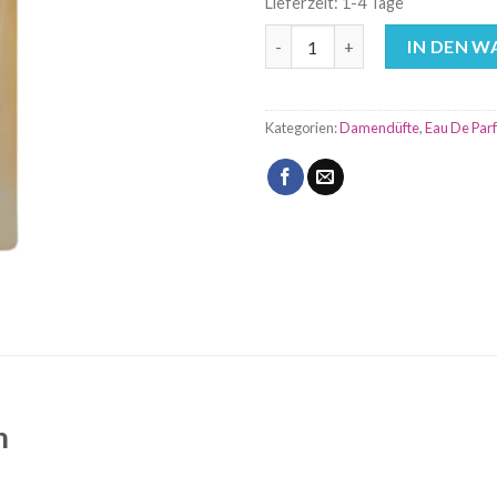
Lieferzeit:
1-4 Tage
Tharwah Gold 100ml Lattafa P
IN DEN 
Kategorien:
Damendüfte
,
Eau De Par
m