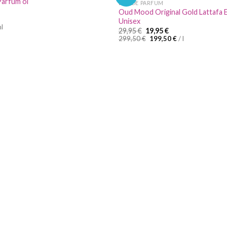
Parfüm öl
EAU DE PARFUM
Oud Mood Original Gold Lattafa 
Unisex
l
Ursprünglicher
Aktueller
29,95
€
19,95
€
Preis
Preis
299,50
€
199,50
€
/
l
war:
ist:
29,95 €
19,95 €.