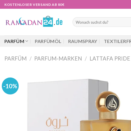
Zum
KOSTENLOSER VERSAND AB 80€
Inhalt
springen
Suchen
nach:
PARFÜM
PARFÜMÖL
RAUMSPRAY
TEXTILERF
PARFÜM
/
PARFUM-MARKEN
/
LATTAFA PRIDE
-10%