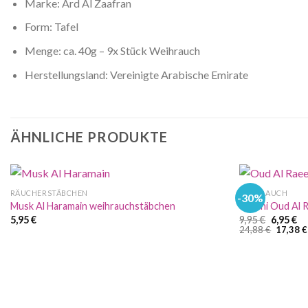
Marke: Ard Al Zaafran
Form: Tafel
Menge: ca. 40g – 9x Stück Weihrauch
Herstellungsland: Vereinigte Arabische Emirate
ÄHNLICHE PRODUKTE
RÄUCHERSTÄBCHEN
WEIHRAUCH
-30%
Musk Al Haramain weihrauchstäbchen
dukhni Oud Al 
Ursprüng
Ak
5,95
€
9,95
€
6,95
€
Preis
Pr
24,88
€
17,38
€
war:
ist
9,95 €
6,