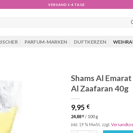
VERSAND 1-4 TAGE
RISCHER
PARFUM-MARKEN
DUFTKERZEN
WEIHRA
Shams Al Emarat
Al Zaafaran 40g
9,95
€
24,88
€
/
100
g
inkl. 19 % MwSt.
zzgl.
Versandko