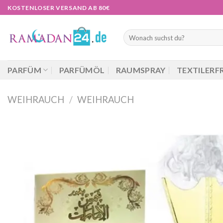
Zum
KOSTENLOSER VERSAND AB 80€
Inhalt
springen
Suchen
nach:
PARFÜM
PARFÜMÖL
RAUMSPRAY
TEXTILERF
WEIHRAUCH
/
WEIHRAUCH