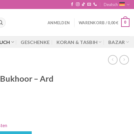
Deutsch
0
ANMELDEN
WARENKORB /
0,00
€
UCH
GESCHENKE
KORAN & TASBIH
BAZAR
 Bukhoor – Ard
sten