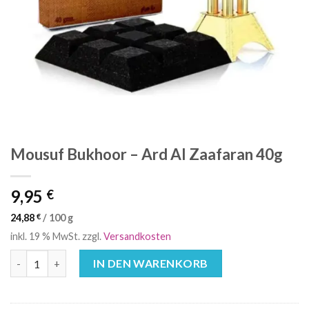
Mousuf Bukhoor – Ard Al Zaafaran 40g
9,95
€
24,88
€
/
100
g
inkl. 19 % MwSt.
zzgl.
Versandkosten
Mousuf Bukhoor - Ard Al Zaafaran 40g Menge
IN DEN WARENKORB