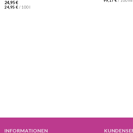
99,17
€
/
100
ml
24,95
€
24,95
€
/
100
l
INFORMATIONEN
KUNDENSE