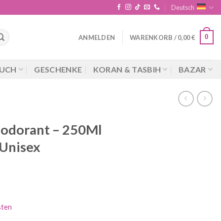
Deutsch
0
ANMELDEN
WARENKORB /
0,00
€
UCH
GESCHENKE
KORAN & TASBIH
BAZAR
odorant – 250Ml
 Unisex
sten