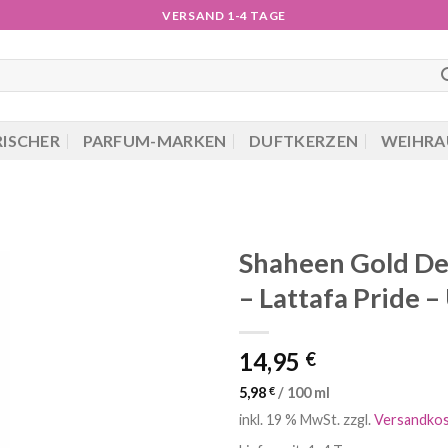
VERSAND 1-4 TAGE
RISCHER
PARFUM-MARKEN
DUFTKERZEN
WEIHRA
Shaheen Gold De
– Lattafa Pride –
14,95
€
5,98
€
/
100
ml
inkl. 19 % MwSt.
zzgl.
Versandko