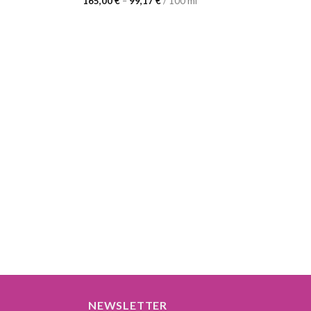
165,00
€
–
99,17
€
/
100
ml
NEWSLETTER