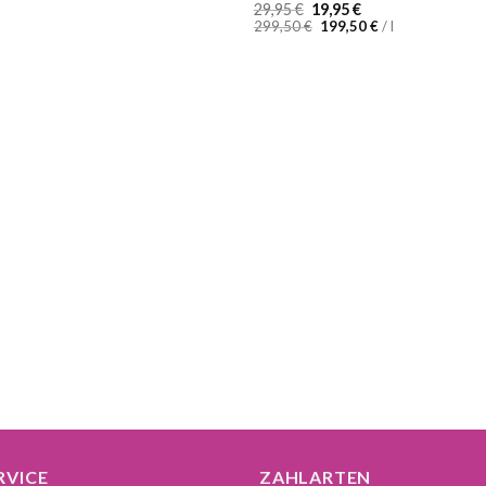
Ursprünglicher
Aktueller
29,95
€
19,95
€
Preis
Preis
299,50
€
199,50
€
/
l
war:
ist:
29,95 €
19,95 €.
RVICE
ZAHLARTEN