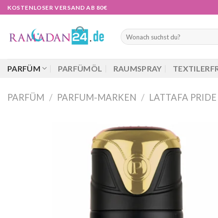
Zum
KOSTENLOSER VERSAND AB 80€
Inhalt
springen
Suchen
nach:
PARFÜM
PARFÜMÖL
RAUMSPRAY
TEXTILERF
PARFÜM
/
PARFUM-MARKEN
/
LATTAFA PRIDE