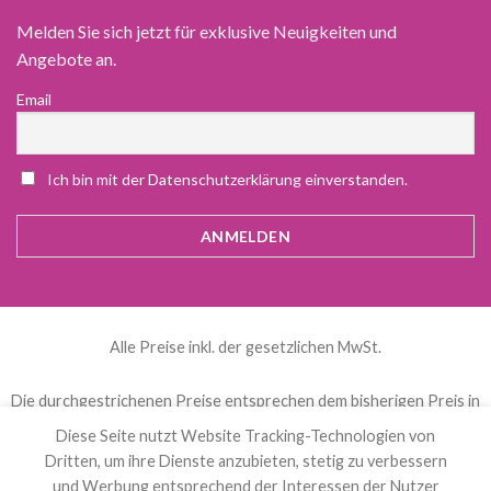
Melden Sie sich jetzt für exklusive Neuigkeiten und
Angebote an.
Email
Ich bin mit der Datenschutzerklärung einverstanden.
Alle Preise inkl. der gesetzlichen MwSt.
Die durchgestrichenen Preise entsprechen dem bisherigen Preis in
diesem Online-Shop.
Diese Seite nutzt Website Tracking-Technologien von
Dritten, um ihre Dienste anzubieten, stetig zu verbessern
und Werbung entsprechend der Interessen der Nutzer