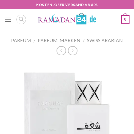
Zum
KOSTENLOSER VERSAND AB 80€
Inhalt
springen
0
PARFÜM
/
PARFUM-MARKEN
/
SWISS ARABIAN