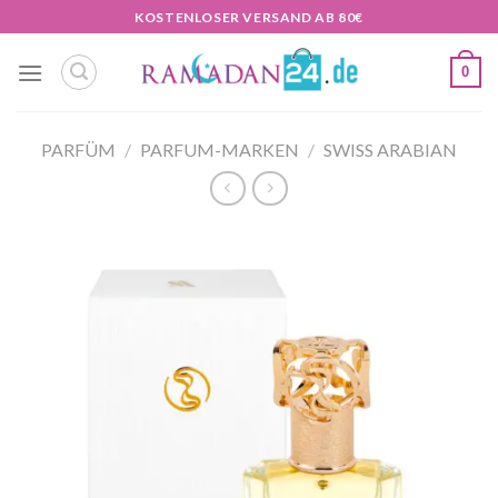
Zum
KOSTENLOSER VERSAND AB 80€
Inhalt
springen
0
PARFÜM
/
PARFUM-MARKEN
/
SWISS ARABIAN