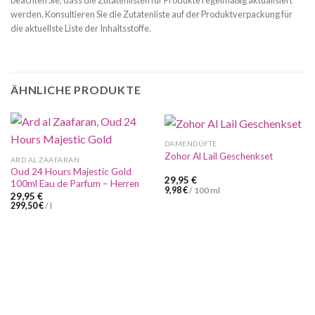
beachten Sie, dass die Zutatenlisten für Produkte regelmäßig aktualisiert
werden. Konsultieren Sie die Zutatenliste auf der Produktverpackung für
die aktuellste Liste der Inhaltsstoffe.
ÄHNLICHE PRODUKTE
DAMENDÜFTE
Zohor Al Lail Geschenkset
ARD AL ZAAFARAN
Oud 24 Hours Majestic Gold
29,95
€
100ml Eau de Parfum – Herren
9,98
€
/
100
ml
29,95
€
299,50
€
/
l