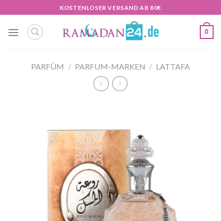
Zum
KOSTENLOSER VERSAND AB 80€
Inhalt
springen
0
PARFÜM
/
PARFUM-MARKEN
/
LATTAFA