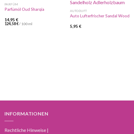
PARFÜM
Parfümöl Oud Sharqia
AUTODUFT
Auto Lufterfrischer Sandal Wood
14,95
€
124,58
€
/
100
ml
5,95
€
INFORMATIONEN
Rechtliche Hinweise |