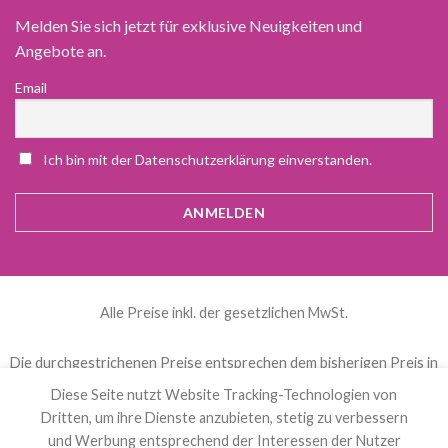
Melden Sie sich jetzt für exklusive Neuigkeiten und
Angebote an.
Email
Ich bin mit der Datenschutzerklärung einverstanden.
Alle Preise inkl. der gesetzlichen MwSt.
Die durchgestrichenen Preise entsprechen dem bisherigen Preis in
diesem Online-Shop.
Diese Seite nutzt Website Tracking-Technologien von
Dritten, um ihre Dienste anzubieten, stetig zu verbessern
und Werbung entsprechend der Interessen der Nutzer
العربية
(
Arabisch
)
Čeština
(
Tschechisch
)