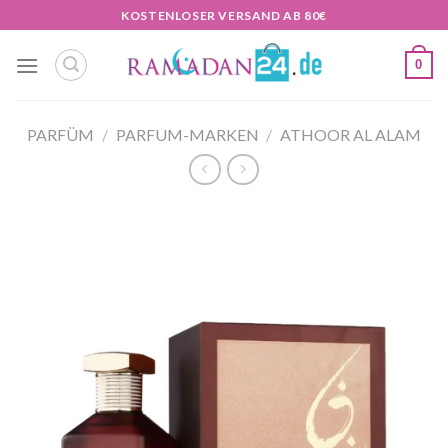
Zum
KOSTENLOSER VERSAND AB 80€
Inhalt
springen
0
PARFÜM
/
PARFUM-MARKEN
/
ATHOOR AL ALAM