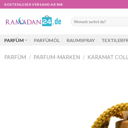
Zum
KOSTENLOSER VERSAND AB 80€
Inhalt
springen
Suchen
nach:
PARFÜM
PARFÜMÖL
RAUMSPRAY
TEXTILERF
PARFÜM
/
PARFUM-MARKEN
/
KARAMAT COL