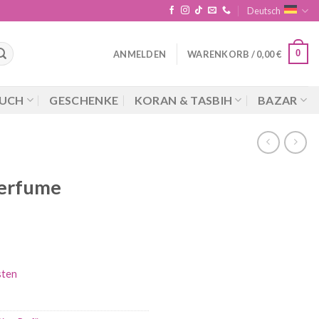
Deutsch
0
ANMELDEN
WARENKORB /
0,00
€
UCH
GESCHENKE
KORAN & TASBIH
BAZAR
Perfume
sten