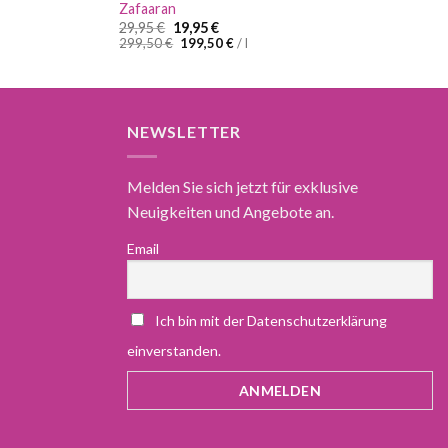
Zafaaran
Ursprünglicher
Aktueller
29,95
€
19,95
€
Preis
Preis
299,50
€
199,50
€
/
l
war:
ist:
29,95 €
19,95 €.
NEWSLETTER
Melden Sie sich jetzt für exklusive
Neuigkeiten und Angebote an.
Email
Ich bin mit der Datenschutzerklärung
einverstanden.