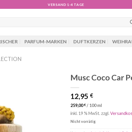
VERSAND 1-4 TAGE
RISCHER
PARFUM-MARKEN
DUFTKERZEN
WEIHRA
LECTION
Musc Coco Car 
12,95
€
259,00
€
/
100
ml
inkl. 19 % MwSt.
zzgl.
Versandko
Nicht vorrätig