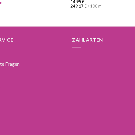
14,95
€
en
249,17
€
/
100
ml
RVICE
ZAHLARTEN
lte Fragen
n