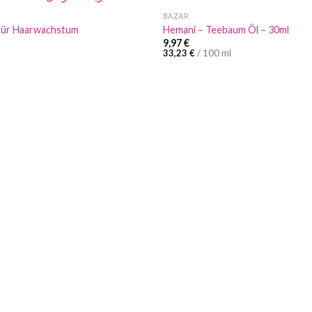
BAZAR
für Haarwachstum
Hemani – Teebaum Öl – 30ml
9,97
€
33,23
€
/
100
ml