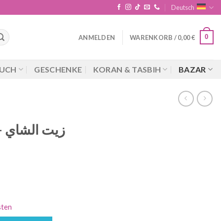
Deutsch
0
ANMELDEN
WARENKORB /
0,00
€
UCH
GESCHENKE
KORAN & TASBIH
BAZAR
زي
sten