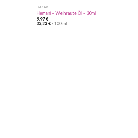
BAZAR
Hemani – Weinraute Öl – 30ml
9,97
€
33,23
€
/
100
ml