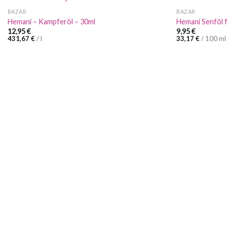
BAZAR
BAZAR
Hemani – Kampferöl – 30ml
Hemani Senföl 
12,95
€
9,95
€
431,67
€
/
l
33,17
€
/
100
ml