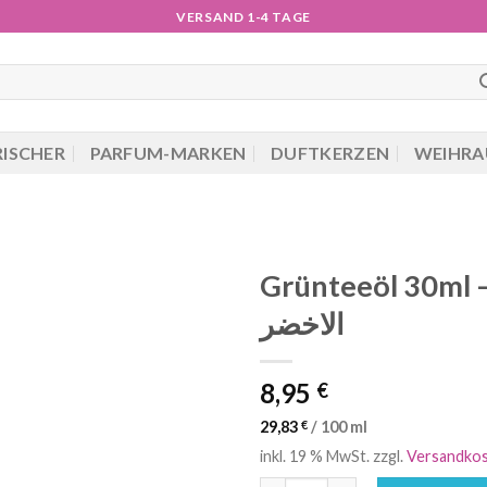
VERSAND 1-4 TAGE
RISCHER
PARFUM-MARKEN
DUFTKERZEN
WEIHRA
Grünteeöl 30ml – ت الشاي
الاخضر
8,95
€
29,83
€
/
100
ml
inkl. 19 % MwSt.
zzgl.
Versandko