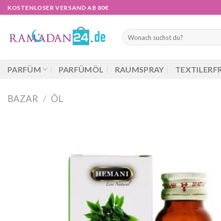
Zum
KOSTENLOSER VERSAND AB 80€
Inhalt
springen
Suchen
nach:
PARFÜM
PARFÜMÖL
RAUMSPRAY
TEXTILERF
BAZAR
/
ÖL