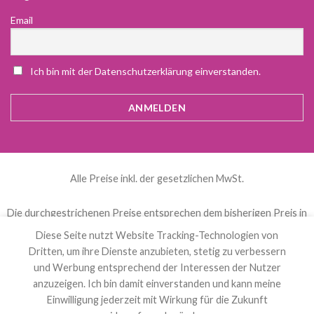
Email
Ich bin mit der Datenschutzerklärung einverstanden.
Alle Preise inkl. der gesetzlichen MwSt.
Die durchgestrichenen Preise entsprechen dem bisherigen Preis in
diesem Online-Shop.
Diese Seite nutzt Website Tracking-Technologien von
Dritten, um ihre Dienste anzubieten, stetig zu verbessern
und Werbung entsprechend der Interessen der Nutzer
العربية
(
Arabisch
)
Čeština
(
Tschechisch
)
anzuzeigen. Ich bin damit einverstanden und kann meine
Nederlands
(
Niederländisch
)
English
(
Englisch
)
Einwilligung jederzeit mit Wirkung für die Zukunft
Français
(
Französisch
)
Deutsch
Polski
(
Polnisch
)