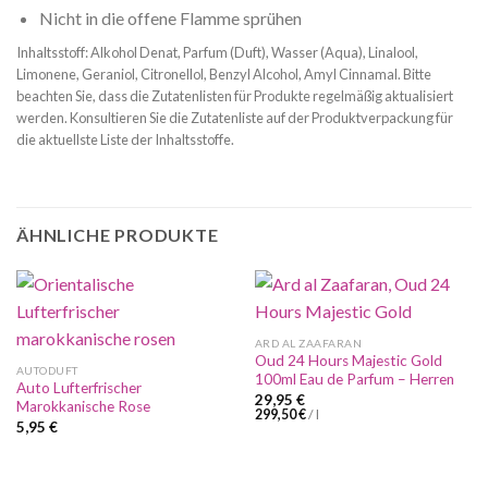
Nicht in die offene Flamme sprühen
Inhaltsstoff: Alkohol Denat, Parfum (Duft), Wasser (Aqua), Linalool,
Limonene, Geraniol, Citronellol, Benzyl Alcohol, Amyl Cinnamal. Bitte
beachten Sie, dass die Zutatenlisten für Produkte regelmäßig aktualisiert
werden. Konsultieren Sie die Zutatenliste auf der Produktverpackung für
die aktuellste Liste der Inhaltsstoffe.
ÄHNLICHE PRODUKTE
ARD AL ZAAFARAN
Oud 24 Hours Majestic Gold
AUTODUFT
100ml Eau de Parfum – Herren
Auto Lufterfrischer
29,95
€
Marokkanische Rose
299,50
€
/
l
5,95
€