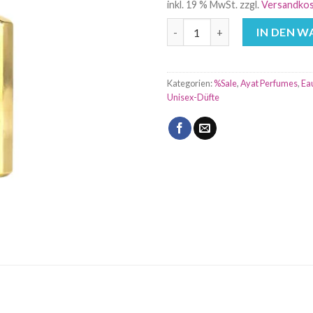
inkl. 19 % MwSt.
zzgl.
Versandko
Cheerful – The Gold Series – 
IN DEN 
Kategorien:
%Sale
,
Ayat Perfumes
,
Ea
Unisex-Düfte