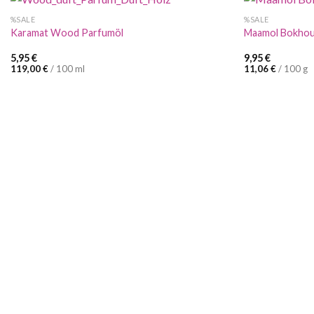
%SALE
%SALE
Karamat Wood Parfumöl
Maamol Bokhou
5,95
€
9,95
€
119,00
€
/
100
ml
11,06
€
/
100
g