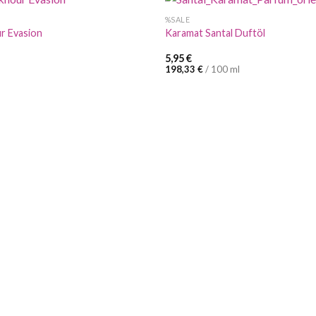
%SALE
r Evasion
Karamat Santal Duftöl
5,95
€
198,33
€
/
100
ml