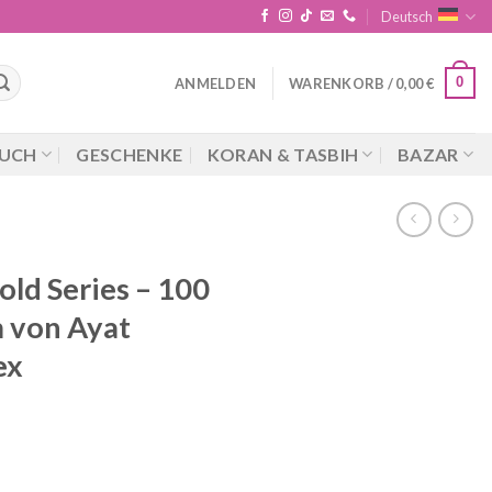
Deutsch
0
ANMELDEN
WARENKORB /
0,00
€
UCH
GESCHENKE
KORAN & TASBIH
BAZAR
old Series – 100
m von Ayat
ex