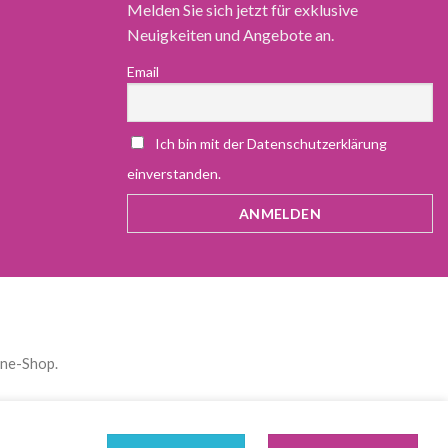
Melden Sie sich jetzt für exklusive
Neuigkeiten und Angebote an.
Email
Ich bin mit der Datenschutzerklärung
einverstanden.
ine-Shop.
)
Deutsch
Polski
(
Polnisch
)
Español
(
Spanisch
)