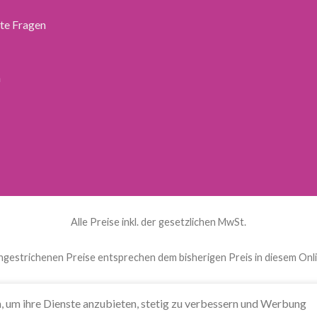
lte Fragen
n
Alle Preise inkl. der gesetzlichen MwSt.
hgestrichenen Preise entsprechen dem bisherigen Preis in diesem Onl
ds
(
Niederländisch
)
English
(
Englisch
)
Français
(
Französisch
, um ihre Dienste anzubieten, stetig zu verbessern und Werbung