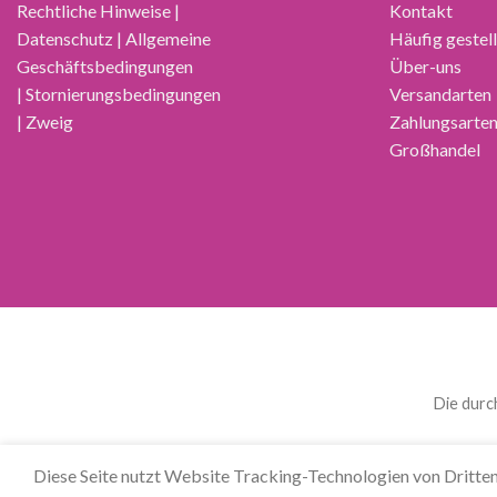
Rechtliche Hinweise |
Kontakt
Datenschutz | Allgemeine
Häufig gestel
Geschäftsbedingungen
Über-uns
| Stornierungsbedingungen
Versandarten
| Zweig
Zahlungsarte
Großhandel
Die durc
العربية
(
Arabisch
)
Čeština
(
Tschechisch
)
Nederlan
Diese Seite nutzt Website Tracking-Technologien von Dritten