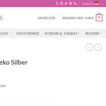
Deutsch
0
ANMELDEN
WARENKORB /
0,00
€
UCH
GESCHENKE
KORAN & TASBIH
BAZAR
ko Silber
sten