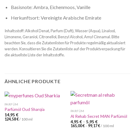
Basisnote: Ambra, Eichenmoos, Vanille
Herkunftsort: Vereinigte Arabische Emirate
Inhaltsstoff: Alkohol Denat, Parfum (Duft), Wasser (Aqua), Linalool,
Limonene, Geraniol, Citronellol, Benzyl Alcohol, Amyl Cinnamal. Bitte
beachten Sie, dass die Zutatenlisten für Produkte regelmäßig aktualisiert
werden. Konsultieren Sie die Zutatenliste auf der Produktverpackung für
die aktuellste Liste der Inhaltsstoffe.
ÄHNLICHE PRODUKTE
PARFÜM
Parfümöl Oud Sharqia
PARFÜM
14,95
€
Al Rehab Secret MAN Parfümöl
124,58
€
/
100
ml
4,95
€
–
5,95
€
165,00
€
–
99,17
€
/
100
ml