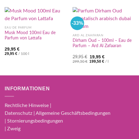
-33%
EAU DE PARFUM
Musk Mood 100ml Eau de
ARD AL ZAAFARAN
Parfum von Lattafa
Dirham Oud – 100ml – Eau de
Parfum – Ard Al Zafaaran
29,95
€
29,95
€
/
100
l
Ursprünglicher
Aktueller
19,95
€
29,95
€
Preis
Preis
199,50
€
299,50
€
/
l
war:
ist:
29,95 €
19,95 €.
INFORMATIONEN
Rechtliche Hinweise |
Datenschutz | Allgemeine Geschäftsbedingungen
| Stornierungsbedingungen
| Zweig