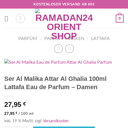
Zum
KOSTENLOSER VERSAND AB 80€
Inhalt
springen
0
PARFÜM
/
PARFUM-MARKEN
/
LATTAFA
Ser Al Malika Attar Al Ghalia 100ml
Lattafa Eau de Parfum – Damen
27,95
€
27,95
€
/
100
ml
inkl. 19 % MwSt.
zzgl.
Versandkosten