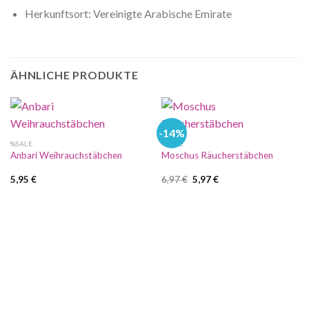
Herkunftsort: Vereinigte Arabische Emirate
ÄHNLICHE PRODUKTE
-14%
%SALE
%SALE
Anbari Weihrauchstäbchen
Moschus Räucherstäbchen
Ursprünglicher
Aktueller
5,95
€
6,97
€
5,97
€
Preis
Preis
war:
ist:
6,97 €
5,97 €.