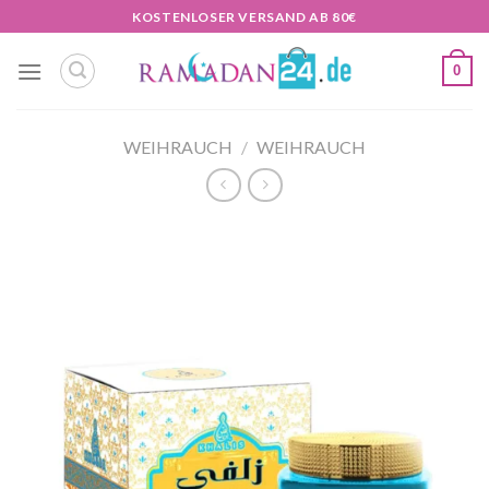
Zum
KOSTENLOSER VERSAND AB 80€
Inhalt
springen
0
WEIHRAUCH
/
WEIHRAUCH