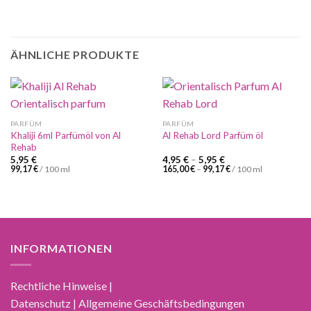
ÄHNLICHE PRODUKTE
PARFÜM
PARFÜM
Khaliji 6ml Parfümöl von Al
Al Rehab Lord Parfüm öl
Rehab
5,95
€
4,95
€
–
5,95
€
99,17
€
/
100
ml
165,00
€
–
99,17
€
/
100
ml
INFORMATIONEN
Rechtliche Hinweise |
Datenschutz | Allgemeine Geschäftsbedingungen