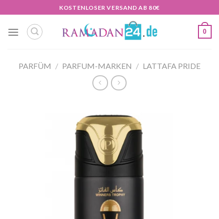
Zum
KOSTENLOSER VERSAND AB 80€
Inhalt
springen
0
PARFÜM
/
PARFUM-MARKEN
/
LATTAFA PRIDE