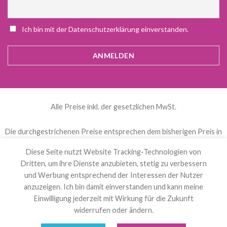
Ich bin mit der Datenschutzerklärung einverstanden.
Alle Preise inkl. der gesetzlichen MwSt.
Die durchgestrichenen Preise entsprechen dem bisherigen Preis in
diesem Online-Shop.
Diese Seite nutzt Website Tracking-Technologien von
Dritten, um ihre Dienste anzubieten, stetig zu verbessern
العربية
(
Arabisch
)
Čeština
(
Tschechisch
)
und Werbung entsprechend der Interessen der Nutzer
anzuzeigen. Ich bin damit einverstanden und kann meine
Nederlands
(
Niederländisch
)
English
(
Englisch
)
Einwilligung jederzeit mit Wirkung für die Zukunft
Français
(
Französisch
)
Deutsch
Polski
(
Polnisch
)
widerrufen oder ändern.
Español
(
Spanisch
)
Svenska
(
Schwedisch
)