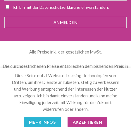
Ich bin mit der Datenschutzerklärung einverstanden.
Alle Preise inkl. der gesetzlichen MwSt.
Die durchgestrichenen Preise entsprechen dem bisherigen Preis in
diesem Online-Shop.
Diese Seite nutzt Website Tracking-Technologien von
Dritten, um ihre Dienste anzubieten, stetig zu verbessern
und Werbung entsprechend der Interessen der Nutzer
العربية
(
Arabisch
)
Čeština
(
Tschechisch
)
anzuzeigen. Ich bin damit einverstanden und kann meine
Nederlands
(
Niederländisch
)
English
(
Englisch
)
Einwilligung jederzeit mit Wirkung für die Zukunft
Français
(
Französisch
)
Deutsch
Polski
(
Polnisch
)
widerrufen oder ändern.
Español
(
Spanisch
)
Svenska
(
Schwedisch
)
MEHR INFOS
AKZEPTIEREN