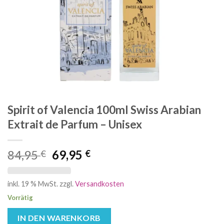
Spirit of Valencia 100ml Swiss Arabian
Extrait de Parfum – Unisex
Ursprünglicher
Aktueller
84,95
69,95
€
€
Preis
Preis
war:
ist:
inkl. 19 % MwSt.
zzgl.
Versandkosten
84,95 €
69,95 €.
Vorrätig
IN DEN WARENKORB