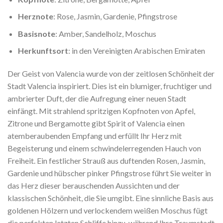
Herznote
: Rose, Jasmin, Gardenie, Pfingstrose
Basisnote
: Amber, Sandelholz, Moschus
Herkunftsort
: in den Vereinigten Arabischen Emiraten
Der Geist von Valencia wurde von der zeitlosen Schönheit der
Stadt Valencia inspiriert. Dies ist ein blumiger, fruchtiger und
ambrierter Duft, der die Aufregung einer neuen Stadt
einfängt. Mit strahlend spritzigen Kopfnoten von Apfel,
Zitrone und Bergamotte gibt Spirit of Valencia einen
atemberaubenden Empfang und erfüllt Ihr Herz mit
Begeisterung und einem schwindelerregenden Hauch von
Freiheit. Ein festlicher Strauß aus duftenden Rosen, Jasmin,
Gardenie und hübscher pinker Pfingstrose führt Sie weiter in
das Herz dieser berauschenden Aussichten und der
klassischen Schönheit, die Sie umgibt. Eine sinnliche Basis aus
goldenen Hölzern und verlockendem weißen Moschus fügt
die perfekten letzten Schliffe hinzu, während Ihre Traumstadt