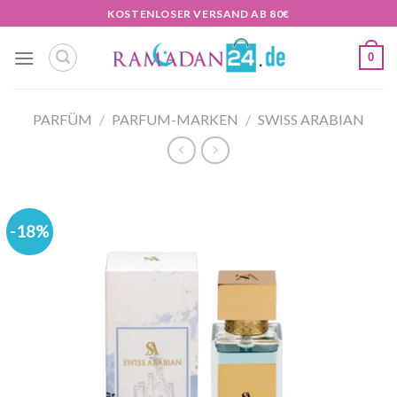
Zum
KOSTENLOSER VERSAND AB 80€
Inhalt
springen
0
PARFÜM
/
PARFUM-MARKEN
/
SWISS ARABIAN
-18%