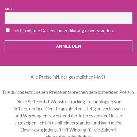
Email
Ich bin mit der Datenschutzerklärung einverstanden.
Alle Preise inkl. der gesetzlichen MwSt.
Die durchgestrichenen Preise entsprechen dem bisherigen Preis in
diesem Online-Shop.
Diese Seite nutzt Website Tracking-Technologien von
Dritten, um ihre Dienste anzubieten, stetig zu verbessern
und Werbung entsprechend der Interessen der Nutzer
العربية
(
Arabisch
)
Čeština
(
Tschechisch
)
anzuzeigen. Ich bin damit einverstanden und kann meine
Nederlands
(
Niederländisch
)
English
(
Englisch
)
Einwilligung jederzeit mit Wirkung für die Zukunft
Français
(
Französisch
)
Deutsch
Polski
(
Polnisch
)
widerrufen oder ändern.