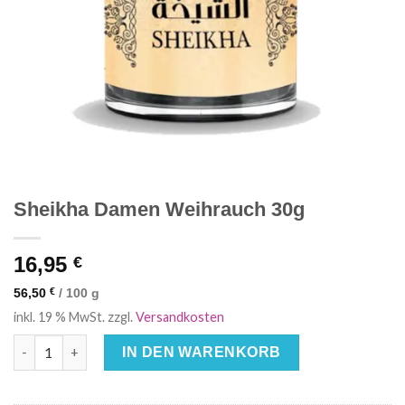
Sheikha Damen Weihrauch 30g
16,95
€
56,50
€
/
100
g
inkl. 19 % MwSt.
zzgl.
Versandkosten
Sheikha Damen Weihrauch 30g Menge
IN DEN WARENKORB