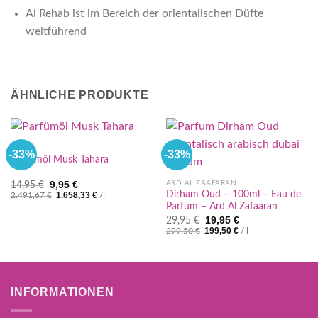
Al Rehab ist im Bereich der orientalischen Düfte
weltführend
ÄHNLICHE PRODUKTE
%SALE
-33%
-33%
Parfümöl Musk Tahara
Ursprünglicher
Aktueller
ARD AL ZAAFARAN
9,95
€
14,95
€
Preis
Preis
Dirham Oud – 100ml – Eau de
1.658,33
€
2.491,67
€
/
l
war:
ist:
Parfum – Ard Al Zafaaran
14,95 €
9,95 €.
Ursprünglicher
Aktueller
19,95
€
29,95
€
Preis
Preis
199,50
€
299,50
€
/
l
war:
ist:
29,95 €
19,95 €.
INFORMATIONEN