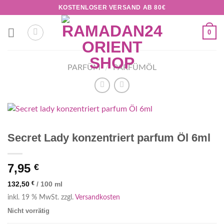
Zum
KOSTENLOSER VERSAND AB 80€
Inhalt
springen
0
PARFÜM
/
PARFÜMÖL
Secret Lady konzentriert parfum Öl 6ml
7,95
€
132,50
€
/
100
ml
inkl. 19 % MwSt.
zzgl.
Versandkosten
Nicht vorrätig