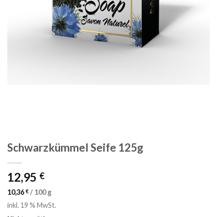
Schwarzkümmel Seife 125g
12,95
€
10,36
€
/
100
g
inkl. 19 % MwSt.