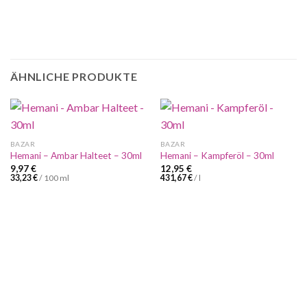
ÄHNLICHE PRODUKTE
BAZAR
BAZAR
Hemani – Ambar Halteet – 30ml
Hemani – Kampferöl – 30ml
9,97
€
12,95
€
33,23
€
/
100
ml
431,67
€
/
l