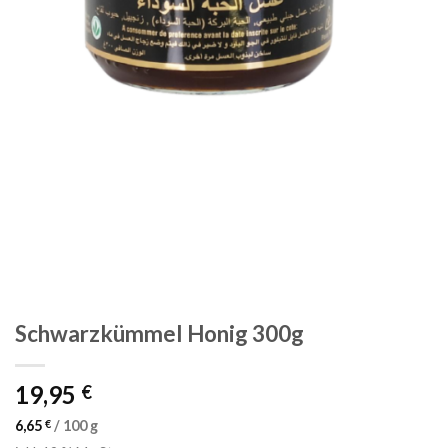
Schwarzkümmel Honig 300g
19,95
€
6,65
€
/
100
g