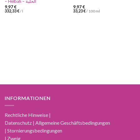
– Helbah – الحلبة
9,97
€
9,97
€
332,33
€
/
l
33,23
€
/
100
ml
INFORMATIONEN
Rechtliche Hinweise |
Datenschutz | Allgemeine Geschäftsbedingungen
| Stornierungsbedingungen
| Zweig