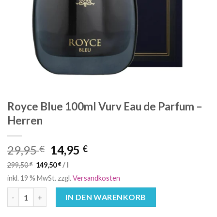
Royce Blue 100ml Vurv Eau de Parfum –
Herren
Ursprünglicher
Aktueller
29,95
14,95
€
€
Preis
Preis
299,50
€
149,50
€
/
l
war:
ist:
inkl. 19 % MwSt.
zzgl.
Versandkosten
29,95 €
14,95 €.
Royce Blue 100ml Vurv Eau de Parfum - Herren Menge
IN DEN WARENKORB