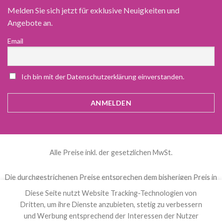
Melden Sie sich jetzt für exklusive Neuigkeiten und
Angebote an.
Email
Ich bin mit der Datenschutzerklärung einverstanden.
Alle Preise inkl. der gesetzlichen MwSt.
Die durchgestrichenen Preise entsprechen dem bisherigen Preis in
diesem Online-Shop.
Diese Seite nutzt Website Tracking-Technologien von
Dritten, um ihre Dienste anzubieten, stetig zu verbessern
und Werbung entsprechend der Interessen der Nutzer
العربية
(
Arabisch
)
Čeština
(
Tschechisch
)