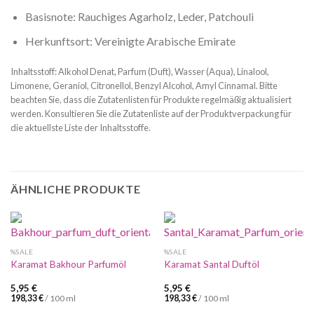
Basisnote: Rauchiges Agarholz, Leder, Patchouli
Herkunftsort: Vereinigte Arabische Emirate
Inhaltsstoff: Alkohol Denat, Parfum (Duft), Wasser (Aqua), Linalool,
Limonene, Geraniol, Citronellol, Benzyl Alcohol, Amyl Cinnamal. Bitte
beachten Sie, dass die Zutatenlisten für Produkte regelmäßig aktualisiert
werden. Konsultieren Sie die Zutatenliste auf der Produktverpackung für
die aktuellste Liste der Inhaltsstoffe.
ÄHNLICHE PRODUKTE
%SALE
%SALE
Karamat Bakhour Parfumöl
Karamat Santal Duftöl
5,95
€
5,95
€
198,33
€
/
100
ml
198,33
€
/
100
ml