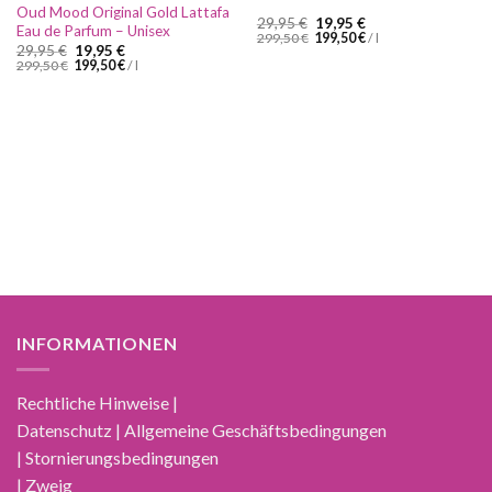
Oud Mood Original Gold Lattafa
Ursprünglicher
Aktueller
29,95
€
19,95
€
Eau de Parfum – Unisex
Preis
Preis
299,50
€
199,50
€
/
l
Ursprünglicher
Aktueller
29,95
€
19,95
€
war:
ist:
Preis
Preis
29,95 €
19,95 €.
299,50
€
199,50
€
/
l
war:
ist:
29,95 €
19,95 €.
INFORMATIONEN
Rechtliche Hinweise |
Datenschutz | Allgemeine Geschäftsbedingungen
| Stornierungsbedingungen
| Zweig